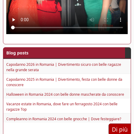
Blog posts
Capodanno 2026 in Romania | Divertimento sicuro con belle ragazze
nella grande serata
Capodanno 2025 in Romania | Divertimento, festa con belle donne da
conoscere
Halloween in Romania 2024 con belle donne mascherate da conoscere
Vacanze estate in Romania, dove fare un ferragosto 2024 con belle
ragazze Top
Compleanno in Romania 2024 con belle gnocche | Dove festeggiare?
Di più