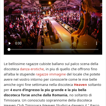
Le bellissime ragazze cubiste ballano sul palco scena della
discoteca
danza erotiche
, in piu di quello che offrono fino
all’alba le stupende
ragazze immagine
del locale che potete
avere nel vostro intorno per conoscerle come le mie belle
amiche ogni fine settimana nella discoteca
Heaven
soltanto
per
4 euro d’ingresso la piu grande e la piu bella
discoteca forse anche dalla Romania
, no soltanto di
Timisoara. Un conosciuto soprannome della discoteca
Heaven Club Timisoara (Heaven Studio) e davvero il " Parco