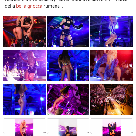
della
bella gnocca
rumena".