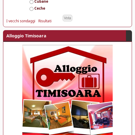
e
Cubane
Ceche
I vecchi sondaggi
Risultati
Alloggio Timisoara