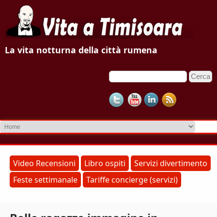
V
La vita notturna della città rumena
i
C
F
t
e
o
r
a
c
r
a
m
a
d
T
i
r
i
Video Recensioni
Libro ospiti
Servizi divertimento
i
Feste settimanale
Tariffe concierge (servizi)
m
c
e
i
r