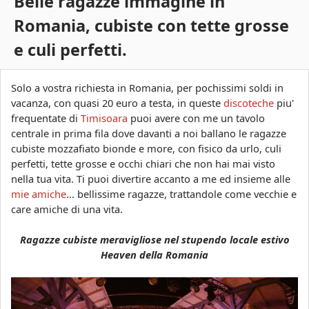
Belle ragazze immagine in
s
c
Romania, cubiste con tette grosse
a
o
e culi perfetti.
a
r
Solo a vostra richiesta in Romania, per pochissimi soldi in
vacanza, con quasi 20 euro a testa, in queste
discoteche
piu'
a
frequentate di
Timisoara
puoi avere con me un tavolo
centrale in prima fila dove davanti a noi ballano le ragazze
cubiste mozzafiato bionde e more, con fisico da urlo, culi
perfetti, tette grosse e occhi chiari che non hai mai visto
nella tua vita. Ti puoi divertire accanto a me ed insieme alle
mie amiche
... bellissime ragazze, trattandole come vecchie e
care amiche di una vita.
Ragazze cubiste meravigliose nel stupendo locale estivo
Heaven della Romania