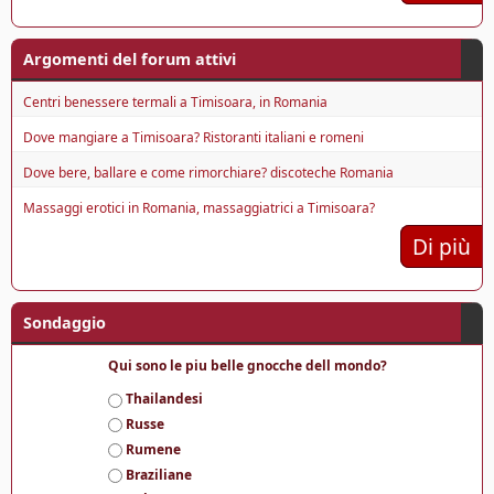
Argomenti del forum attivi
Centri benessere termali a Timisoara, in Romania
Dove mangiare a Timisoara? Ristoranti italiani e romeni
Dove bere, ballare e come rimorchiare? discoteche Romania
Massaggi erotici in Romania, massaggiatrici a Timisoara?
Di più
Sondaggio
Qui sono le piu belle gnocche dell mondo?
S
Thailandesi
c
Russe
e
Rumene
l
Braziliane
t