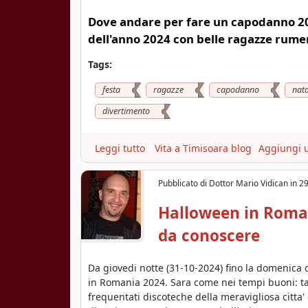
p
o
Dove andare per fare un capodanno 20
d
dell'anno 2024 con belle ragazze rum
a
n
Tags:
n
o
festa
ragazze
capodanno
nata
2
divertimento
0
2
6
Leggi tutto
a
Vita a Timisoara blog
Aggiungi 
i
b
n
o
Pubblicato di
Dottor Mario Vidican
in
29
R
u
o
t
Halloween in Roma
m
C
da conoscere
a
a
n
p
i
o
Da giovedi notte (31-10-2024) fino la domenica
a
d
in Romania 2024. Sara come nei tempi buoni: tav
|
a
frequentati discoteche della meravigliosa citta'
D
n