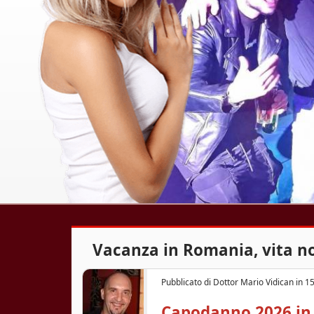
o
a
r
a
Vacanza in Romania, vita n
Pubblicato di
Dottor Mario Vidican
in
15
Capodanno 2026 in