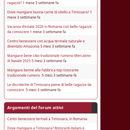
ragazze?
1 mese 3 settimane fa
Dove mangiare buona carne di vitello a Timisoara?
1
mese 3 settimane fa
Vacanza d'estate 2026 in Romania con belle ragazze
da conoscere
1 mese 3 settimane fa
Centro benessere con acqua termale naturale e
diventato Amazonia
5 mesi 3 settimane fa
Mangiare bene cibo tradizionale rumeno-Mercatino
di Natale 2025
5 mesi 3 settimane fa
Mangiare benne alla Fabbrica-top ristorante
tradizionale rumeno
5 mesi 3 settimane fa
Le discoteche di Timisoara piene di belle ragazze da
conoscere
5 mesi 3 settimane fa
Argomenti del forum attivi
Centri benessere termali a Timisoara, in Romania
Dove mangiare a Timisoara? Ristoranti italiani e