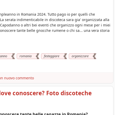
mpleanno in Romania 2024. Tutto pago io per quelli che
a serata indimenticabile in discoteca sara gia' organizzata alla
apodanno o altri bei eventi che organizzo ogni mese per i miei
onoscere tante belle gnocche rumene o chi sa... una vera storia
eanno
romania
festeggiare
organizzare
un nuovo commento
dove conoscere? Foto discoteche
onoscere tante belle ragazze in Romania?