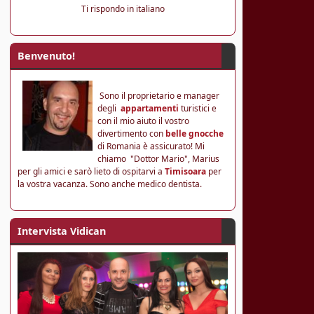
Ti rispondo in italiano
Benvenuto!
Sono il proprietario e manager
degli
appartamenti
turistici e
con il mio aiuto il vostro
divertimento con
belle gnocche
di Romania è assicurato! Mi
chiamo "Dottor Mario", Marius
per gli amici e sarò lieto di ospitarvi a
Timisoara
per
la vostra vacanza. Sono anche medico dentista.
Intervista Vidican