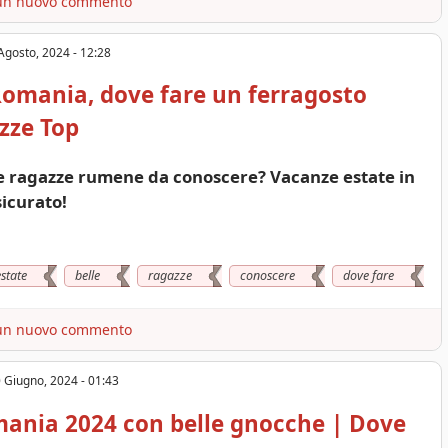
un nuovo commento
Agosto, 2024 - 12:28
Romania, dove fare un ferragosto
zze Top
e ragazze rumene da conoscere? Vacanze estate in
icurato!
estate
belle
ragazze
conoscere
dove fare
un nuovo commento
 Giugno, 2024 - 01:43
ania 2024 con belle gnocche | Dove