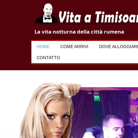
V
La vita notturna della città rumena
i
HOME
COME ARRIVI
DOVE ALLOGGIAR
t
CONTATTO
a
a
T
i
m
i
s