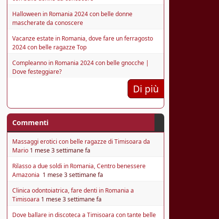
Halloween in Romania 2024 con belle donne
mascherate da conoscere
Vacanze estate in Romania, dove fare un ferragosto
2024 con belle ragazze Top
Compleanno in Romania 2024 con belle gnocche |
Dove festeggiare?
Di più
Commenti
Massaggi erotici con belle ragazze di Timisoara da
Mario
1 mese 3 settimane fa
Rilasso a due soldi in Romania, Centro benessere
Amazonia
1 mese 3 settimane fa
Clinica odontoiatrica, fare denti in Romania a
Timisoara
1 mese 3 settimane fa
Dove ballare in discoteca a Timisoara con tante belle