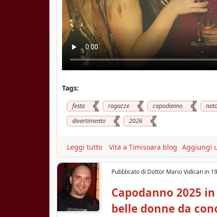
Tags:
festa
ragazze
capodanno
nata
divertimento
2026
Leggi tutto
a
Vita a Timisoara blog
Aggiungi 
b
o
Pubblicato di
Dottor Mario Vidican
in
19
u
t
Capodanno 2025 in 
C
belle donne da con
a