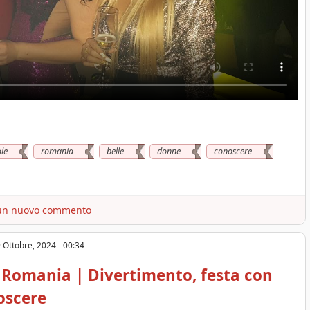
le
romania
belle
donne
conoscere
un nuovo commento
 Ottobre, 2024 - 00:34
Romania | Divertimento, festa con
oscere