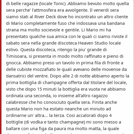
di belle ragazze (locale Tonic) .Abbiamo bevuto molto quella
sera perche' l'attmosfera era avvolgente. Il venerdi sera
siamo stati al River Deck dove ho incontrato un altro cliente
di Mario completamente fuso che indossava una bandana
strana ma molto socievole e gentile. Li Mario mi ha
presentato qualche sua amica con le quali ci siamo riviste il
sabato sera nella grande discoteca Heaven Studio locale
estivo. Questa discoteca, ritengo la piu' grande di
Timisoara, si presenta in modo molto raffinato e pieno di
gnocca. Abbiamo preso un tavolo in prima fila di fronte a
delle cubiste mozzafiato le quali avevano delle movense da
dansatrici del ventre. Dopo alle 2 di notte abbiamo aperto la
prima bottiglia di champagne offerta dal titolare del locale,
visto che dopo 15 minuti la bottiglia era vuota ne abbiamo
ordinata una seconda, io insieme all'altro ragazzo
calabresse che ho conosciuto quella sera. Finita anche
questa Mario non ha esitato neanche un minuto ad
ordinarne un' altra... la terza. Cosi accalorati dopo 4
bottiglie (di vodka e tanto champagne) mi sono messo a
ballare con una figa da paura ma molto matta, la quale