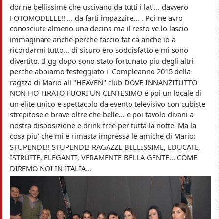
donne bellissime che uscivano da tutti i lati... davvero
FOTOMODELLE!!!... da farti impazzire... . Poi ne avro
conosciute almeno una decina ma il resto ve lo lascio
immaginare anche perche faccio fatica anche io a
ricordarmi tutto... di sicuro ero soddisfatto e mi sono
divertito. Il gg dopo sono stato fortunato piu degli altri
perche abbiamo festeggiato il Compleanno 2015 della
ragzza di Mario all "HEAVEN" club DOVE INNANZITUTTO
NON HO TIRATO FUORI UN CENTESIMO e poi un locale di
un elite unico e spettacolo da evento televisivo con cubiste
strepitose e brave oltre che belle... e poi tavolo divani a
nostra disposizione e drink free per tutta la notte. Ma la
cosa piu' che mi e rimasta impressa le amiche di Mario:
STUPENDE!! STUPENDE! RAGAZZE BELLISSIME, EDUCATE,
ISTRUITE, ELEGANTI, VERAMENTE BELLA GENTE... COME
DIREMO NOI IN ITALIA...