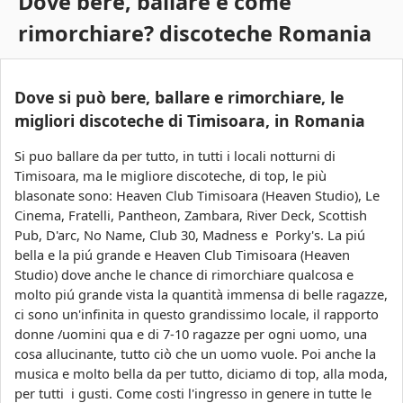
Dove bere, ballare e come
s
c
rimorchiare? discoteche Romania
a
o
a
Dove si può bere, ballare e rimorchiare, le
r
migliori discoteche di Timisoara, in Romania
a
Si puo ballare da per tutto, in tutti i locali notturni di
Timisoara, ma le migliore discoteche, di top, le più
blasonate sono: Heaven Club Timisoara (Heaven Studio), Le
Cinema, Fratelli, Pantheon, Zambara, River Deck, Scottish
Pub, D'arc, No Name, Club 30, Madness e Porky's. La piú
bella e la piú grande e Heaven Club Timisoara (Heaven
Studio) dove anche le chance di rimorchiare qualcosa e
molto piú grande vista la quantità immensa di belle ragazze,
ci sono un'infinita in questo grandissimo locale, il rapporto
donne /uomini qua e di 7-10 ragazze per ogni uomo, una
cosa allucinante, tutto ciò che un uomo vuole. Poi anche la
musica e molto bella da per tutto, diciamo di top, alla moda,
per tutti i gusti. Come costi l'ingresso in genere in tutte le