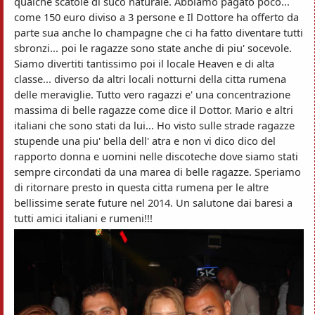
qualche scatole di suco naturale. Abbiamo pagato poco...
come 150 euro diviso a 3 persone e Il Dottore ha offerto da
parte sua anche lo champagne che ci ha fatto diventare tutti
sbronzi... poi le ragazze sono state anche di piu' socevole.
Siamo divertiti tantissimo poi il locale Heaven e di alta
classe... diverso da altri locali notturni della citta rumena
delle meraviglie. Tutto vero ragazzi e' una concentrazione
massima di belle ragazze come dice il Dottor. Mario e altri
italiani che sono stati da lui... Ho visto sulle strade ragazze
stupende una piu' bella dell' atra e non vi dico dico del
rapporto donna e uomini nelle discoteche dove siamo stati
sempre circondati da una marea di belle ragazze. Speriamo
di ritornare presto in questa citta rumena per le altre
bellissime serate future nel 2014. Un salutone dai baresi a
tutti amici italiani e rumeni!!!