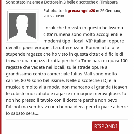
Sono stato insieme a Dottore in 3 belle discoteche di Timisoara
Pubblicato di
grecoangelo20
in
26 Gennaio,
2016 - 00:08
Locali che ho visto in questa bellissima
citta' rumena sono molto accoglienti e
moderni tipo i locali VIP italiani oppure
dei altri paesi europei. La differenza in Romania lo fa le
stupende ragazze che ho visto in questa citta': e dificile di
trovare una ragazza brutta perche' a Timisoara di quasi 100
ragazze che vedete nei locali, sulle strade opure al
grandissimo centro comerciale Iulius Mall sono molto
carine, 80 % sono bellissime. Nelle discoteche i DJ e la
musica e molto alla moda, non mancano al grande Heaven
le cubiste mozzafiato e ragazze immagine meravigliose. Io
non ho presso il tavolo con il dottore perche non bevo
l'alcool ma sembrava una buona ideea per chi piace a berre
lo sabato sera....
RISPONDI