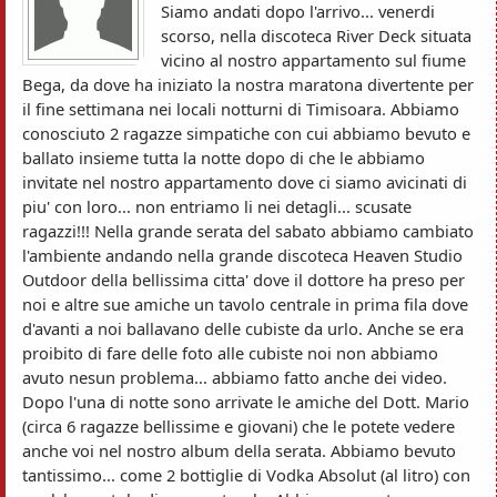
Siamo andati dopo l'arrivo... venerdi
scorso, nella discoteca River Deck situata
vicino al nostro appartamento sul fiume
Bega, da dove ha iniziato la nostra maratona divertente per
il fine settimana nei locali notturni di Timisoara. Abbiamo
conosciuto 2 ragazze simpatiche con cui abbiamo bevuto e
ballato insieme tutta la notte dopo di che le abbiamo
invitate nel nostro appartamento dove ci siamo avicinati di
piu' con loro... non entriamo li nei detagli... scusate
ragazzi!!! Nella grande serata del sabato abbiamo cambiato
l'ambiente andando nella grande discoteca Heaven Studio
Outdoor della bellissima citta' dove il dottore ha preso per
noi e altre sue amiche un tavolo centrale in prima fila dove
d'avanti a noi ballavano delle cubiste da urlo. Anche se era
proibito di fare delle foto alle cubiste noi non abbiamo
avuto nesun problema... abbiamo fatto anche dei video.
Dopo l'una di notte sono arrivate le amiche del Dott. Mario
(circa 6 ragazze bellissime e giovani) che le potete vedere
anche voi nel nostro album della serata. Abbiamo bevuto
tantissimo... come 2 bottiglie di Vodka Absolut (al litro) con