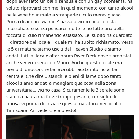
dopo aver fatto un ballo sensuale con un gay, scontenta, ha
voluto riprovarci con me, in quel momento con tanto alcool
nelle vene ho iniziato a strapparle il culo meraviglioso.
Prima di andare via mi e' passata vicino una cubista
mozzafiato e senza pensarci molto le ho fatto una bella
toccata di culo rimanendo estasiato. Lei subito ha guardato
il direttore del locale il quale mi ha subito richiamato. Verso
le 5 di mattina siamo usciti dal Heaven Studio e siamo
andati tutti al locale after hours River Deck dove siamo stati
anche venerdi sera con Mario. Anche questo locale era
pieno di gnocca che ballava ubbriacata intorno al bar
centrale. Che dire... stanchi e pieni di fame dopo tanto
alcool siamo andati a mangiare qualcosa nella zona
universitaria... vicino casa. Sicuramente le 3 serate sono
state da paura ma forze troppo pesanti, consiglio di
riposarvi prima di iniziare questa maratona nei locali di
Timisoara. Arrivederci e a presto!!!