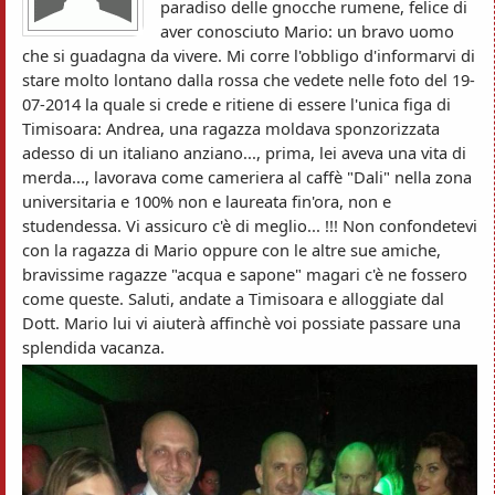
paradiso delle gnocche rumene, felice di
aver conosciuto Mario: un bravo uomo
che si guadagna da vivere. Mi corre l'obbligo d'informarvi di
stare molto lontano dalla rossa che vedete nelle foto del 19-
07-2014 la quale si crede e ritiene di essere l'unica figa di
Timisoara: Andrea, una ragazza moldava sponzorizzata
adesso di un italiano anziano..., prima, lei aveva una vita di
merda..., lavorava come cameriera al caffè "Dali" nella zona
universitaria e 100% non e laureata fin'ora, non e
studendessa. Vi assicuro c'è di meglio... !!! Non confondetevi
con la ragazza di Mario oppure con le altre sue amiche,
bravissime ragazze "acqua e sapone" magari c'è ne fossero
come queste. Saluti, andate a Timisoara e alloggiate dal
Dott. Mario lui vi aiuterà affinchè voi possiate passare una
splendida vacanza.