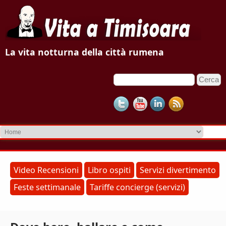
V
La vita notturna della città rumena
i
C
F
t
e
o
r
a
c
r
a
m
a
d
T
i
r
i
Video Recensioni
Libro ospiti
Servizi divertimento
i
Feste settimanale
Tariffe concierge (servizi)
m
c
e
i
r