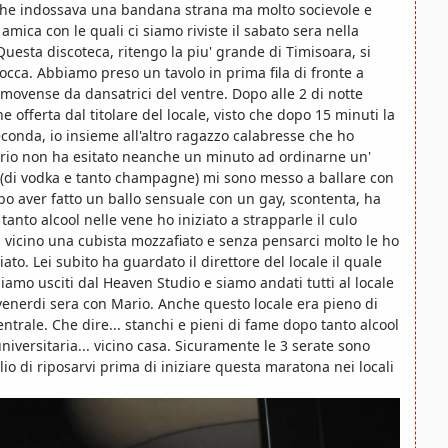
che indossava una bandana strana ma molto socievole e
mica con le quali ci siamo riviste il sabato sera nella
uesta discoteca, ritengo la piu' grande di Timisoara, si
occa. Abbiamo preso un tavolo in prima fila di fronte a
 movense da dansatrici del ventre. Dopo alle 2 di notte
offerta dal titolare del locale, visto che dopo 15 minuti la
conda, io insieme all'altro ragazzo calabresse che ho
ario non ha esitato neanche un minuto ad ordinarne un'
lie (di vodka e tanto champagne) mi sono messo a ballare con
o aver fatto un ballo sensuale con un gay, scontenta, ha
anto alcool nelle vene ho iniziato a strapparle il culo
a vicino una cubista mozzafiato e senza pensarci molto le ho
ato. Lei subito ha guardato il direttore del locale il quale
iamo usciti dal Heaven Studio e siamo andati tutti al locale
venerdi sera con Mario. Anche questo locale era pieno di
ntrale. Che dire... stanchi e pieni di fame dopo tanto alcool
iversitaria... vicino casa. Sicuramente le 3 serate sono
io di riposarvi prima di iniziare questa maratona nei locali