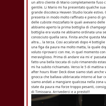
un altro cliente di Mario completamente fuso 
o
gentile. Li Mario mi ha presentato qualche sua a
grande discoteca Heaven Studio locale estivo. Q
a
presenta in modo molto raffinato e pieno di gn
delle cubiste mozzafiato le quali avevano delle
r
abbiamo aperto la prima bottiglia di champagne 
a
bottiglia era vuota ne abbiamo ordinata una se
conosciuto quella sera. Finita anche questa M
altra... la terza. Cosi accalorati dopo 4 bottig
una figa da paura ma molto matta, la quale dop
voluto riprovarci con me, in quel momento con t
meraviglioso. Prima di andare via mi e' passat
fatto una bella toccata di culo rimanendo estasi
mi ha subito richiamato. Verso le 5 di mattina s
after hours River Deck dove siamo stati anche 
gnocca che ballava ubbriacata intorno al bar ce
siamo andati a mangiare qualcosa nella zona un
state da paura ma forze troppo pesanti, consigl
di Timisoara. Arrivederci e a presto!!!