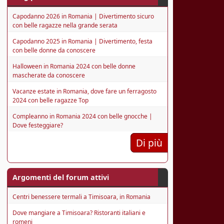
Capodanno 2026 in Romania | Divertimento sicuro
con belle ragazze nella grande serata
Capodanno 2025 in Romania | Divertimento, festa
con belle donne da conoscere
Halloween in Romania 2024 con belle donne
mascherate da conoscere
Vacanze estate in Romania, dove fare un ferragosto
2024 con belle ragazze Top
Compleanno in Romania 2024 con belle gnocche |
Dove festeggiare?
Di più
Argomenti del forum attivi
Centri benessere termali a Timisoara, in Romania
Dove mangiare a Timisoara? Ristoranti italiani e
romeni