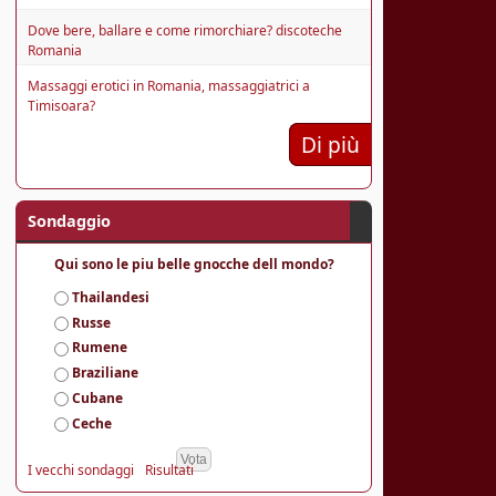
Dove bere, ballare e come rimorchiare? discoteche
Romania
Massaggi erotici in Romania, massaggiatrici a
Timisoara?
Di più
Sondaggio
Qui sono le piu belle gnocche dell mondo?
S
Thailandesi
c
Russe
e
Rumene
l
Braziliane
t
e
Cubane
Ceche
I vecchi sondaggi
Risultati