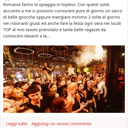
n
a
Romania fanno la spiaggia in topless. Con questi soldi,
e
n
acccanto a me si possono conoscere pure di giorno un sacco
d
i
di belle gnocche oppure mangiare minimo 2 volte al giorno
a
a
nei ristoranti giusti ed anche fare la festa ogni sera nei locali
c
2
TOP al mio tavolo prenotato e tante belle ragazze da
o
0
conoscere davanti a te...
n
2
o
4
s
c
c
o
e
n
r
b
e
e
l
l
e
d
o
n
n
Leggi tutto
a
Aggiungi un nuovo commento