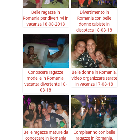
Belle ragazze in
Divertimento in
Romania per divertirvi in
Romania con belle
vacanza 18-08-2018
donne cubiste in
discoteca 18-08-18
Conoscere ragazze
Belle donne in Romania,
modelle in Romania,
video organizzare serate
vacanza divertente 18-
in vacanza 17-08-18
08-18
Belle ragazze mature da
Compleanno con belle
conoscere in Romania
ragazze in Romania,