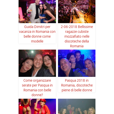
Guida Dimitri per
2-06-2018 Bellissime
vacanza in Romania con
ragazze cubiste
belle donne come
mozzafiato nelle
modelle
discoteche della
Romania
Come organizzare
Pasqua 2018 in
serate per Pasqua in
Romania, discoteche
Romania con belle
piene di belle donne
donne?