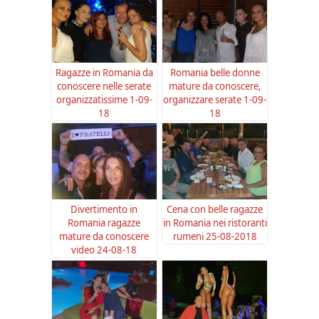
Ragazze in Romania da
Romania belle donne
conoscere nelle serate
mature da conoscere,
organizzatissime 1-09-
organizzare serate 1-09-
18
18
Divertimento in
Cena con belle ragazze
Romania ragazze
in Romania nei ristoranti
mature da conoscere
rumeni 25-08-2018
video 24-08-18