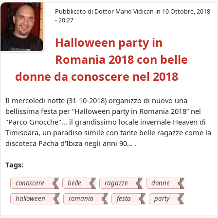
o
u
s
Pubblicato di
Dottor Mario Vidican
in
10 Ottobre, 2018
t
- 20:27
c
V
e
Halloween party in
a
r
c
e
Romania 2018 con belle
a
2
n
donne da conoscere nel 2018
0
z
1
a
9
Il mercoledi notte (31-10-2018) organizzo di nuovo una
i
bellissima festa per “Halloween party in Romania 2018” nel
n
"Parco Gnocche"... il grandissimo locale invernale Heaven di
R
Timisoara, un paradiso simile con tante belle ragazze come la
o
discoteca Pacha d'Ibiza negli anni 90... .
m
a
Tags:
n
i
conoscere
belle
ragazze
donne
a
halloween
romania
festa
party
c
o