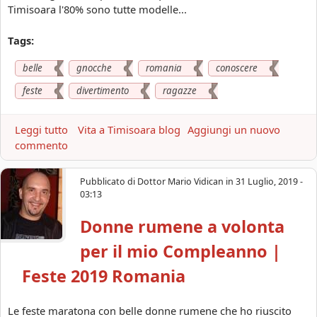
Timisoara l'80% sono tutte modelle...
e
i
a
Tags:
d
a
belle
gnocche
romania
conoscere
c
feste
divertimento
ragazze
o
n
o
Leggi tutto
a
Vita a Timisoara blog
Aggiungi un nuovo
s
commento
b
c
o
e
u
Pubblicato di
Dottor Mario Vidican
in
31 Luglio, 2019 -
r
t
03:13
e
B
,
Donne rumene a volonta
e
f
l
per il mio Compleanno |
o
l
t
e
Feste 2019 Romania
o
g
d
n
e
Le feste maratona con belle donne rumene che ho riuscito
o