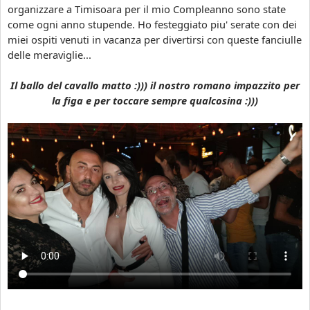
l
organizzare a Timisoara per il mio Compleanno sono state
c
l
come ogni anno stupende. Ho festeggiato piu' serate con dei
c
a
miei ospiti venuti in vacanza per divertirsi con queste fanciulle
h
f
delle meraviglie...
e
e
d
s
Il ballo del cavallo matto :))) il nostro romano impazzito per
a
t
la figa e per toccare sempre qualcosina :)))
c
a
o
l
n
'
o
8
s
M
c
a
e
r
r
z
e
o
i
2
n
0
R
2
o
4
m