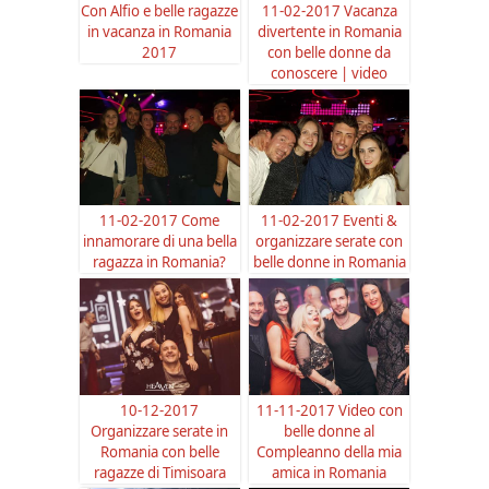
Con Alfio e belle ragazze
11-02-2017 Vacanza
in vacanza in Romania
divertente in Romania
2017
con belle donne da
conoscere | video
11-02-2017 Come
11-02-2017 Eventi &
innamorare di una bella
organizzare serate con
ragazza in Romania?
belle donne in Romania
10-12-2017
11-11-2017 Video con
Organizzare serate in
belle donne al
Romania con belle
Compleanno della mia
ragazze di Timisoara
amica in Romania