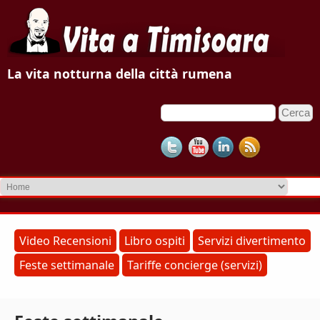
V
La vita notturna della città rumena
i
C
F
t
e
o
r
a
c
r
a
m
a
d
T
i
r
i
Video Recensioni
Libro ospiti
Servizi divertimento
i
Feste settimanale
Tariffe concierge (servizi)
m
c
e
i
r