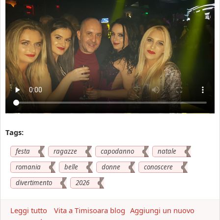
Tags:
festa
ragazze
capodanno
natale
romania
belle
donne
conoscere
divertimento
2026
Leggi tutto
a
Vita a Timisoara blog
Aggiungi un nuovo