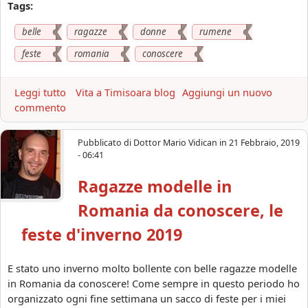
Tags:
a
n
belle
ragazze
donne
rumene
i
a
feste
romania
conoscere
,
l
Leggi tutto
a
Vita a Timisoara blog
Aggiungi un nuovo
e
commento
b
p
o
i
u
Pubblicato di
Dottor Mario Vidican
in
21 Febbraio, 2019
u
t
- 06:41
b
D
e
Ragazze modelle in
o
l
n
l
Romania da conoscere, le
n
e
e
feste d'inverno 2019
f
r
e
u
s
E stato uno inverno molto bollente con belle ragazze modelle
m
t
in Romania da conoscere! Come sempre in questo periodo ho
e
e
organizzato ogni fine settimana un sacco di feste per i miei
n