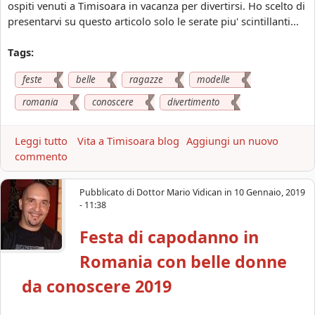
i
ospiti venuti a Timisoara in vacanza per divertirsi. Ho scelto di
e
n
presentarvi su questo articolo solo le serate piu' scintillanti...
a
v
v
e
Tags:
o
r
l
feste
belle
ragazze
modelle
n
o
a
romania
conoscere
divertimento
n
l
t
i
a
Leggi tutto
a
Vita a Timisoara blog
Aggiungi un nuovo
2
p
commento
b
0
e
o
2
r
u
0
Pubblicato di
Dottor Mario Vidican
in
10 Gennaio, 2019
i
t
- 11:38
l
R
m
Festa di capodanno in
a
i
g
Romania con belle donne
o
a
C
z
da conoscere 2019
o
z
m
e