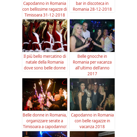
Capodanno in Romania
bar in discoteca in
con bellissime ragazze di
Romania 28-12-2018
Timisoara 31-12-2018
Il più bello mercatino di
Belle gnocche in
natale della Romania
Romania per vacanza
dove sono belle donne
all'ultimo dell'anno
2017
Belle donne in Romania,
Capodanno in Romania
organizzare serate a
con belle ragazze in
Timisoara a capodanno!
vacanza 2018