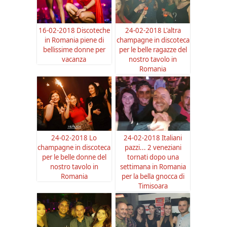
16-02-2018 Discoteche
24-02-2018 L'altra
in Romania piene di
champagne in discoteca
bellissime donne per
per le belle ragazze del
vacanza
nostro tavolo in
Romania
24-02-2018 Lo
24-02-2018 Italiani
champagne in discoteca
pazzi... 2 veneziani
per le belle donne del
tornati dopo una
nostro tavolo in
settimana in Romania
Romania
per la bella gnocca di
Timisoara