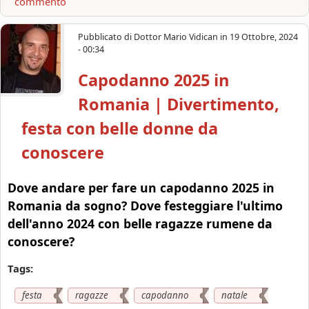
commento
b
o
u
Pubblicato di
Dottor Mario Vidican
in
19 Ottobre, 2024
t
- 00:34
C
Capodanno 2025 in
a
p
Romania | Divertimento,
o
d
festa con belle donne da
a
conoscere
n
n
o
Dove andare per fare un capodanno 2025 in
2
Romania da sogno? Dove festeggiare l'ultimo
0
dell'anno 2024 con belle ragazze rumene da
2
conoscere?
6
i
Tags:
n
R
festa
ragazze
capodanno
natale
o