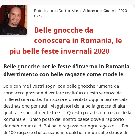
e
b
m
o
Pubblicato di
Dottor Mario Vidican
in
4 Giugno, 2020 -
a
u
02:56
s
t
c
Belle gnocche da
B
h
e
conoscere in Romania, le
e
l
r
l
piu belle feste invernali 2020
a
e
t
d
Belle gnocche per le feste d'inverno in Romania,
e
o
divertimento con belle ragazze come modelle
d
n
a
n
Solo con me i vostri sogni con belle gnocche rumene da
c
e
conoscere possono diventare realta' in questa vacanza da
o
i
mille ed una notte. Timisoara e diventata oggi la piu' cercata
n
n
destinazione per tutti i viaggiatori della bella gnocca di alta
o
R
qualita' e specialmente free... . Questo paradiso terrestre della
s
o
Romania e' l'unico posto del nostro paese dove il rapporto
c
m
donne/uomini e' di 3-4 belle ragazze per ogni ragazzo... . Poi
e
a
di 100 ragazze che passano in qualche minuti sulle strade di
r
n