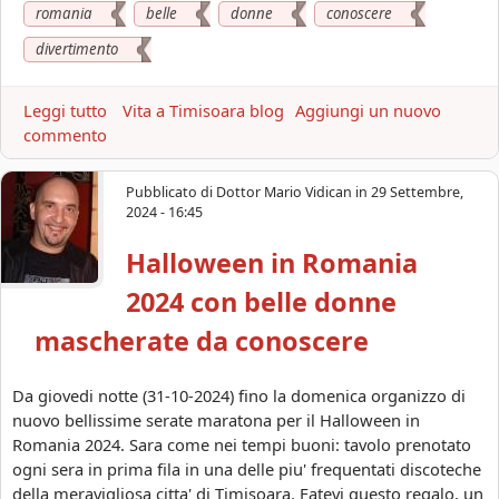
romania
belle
donne
conoscere
m
a
divertimento
n
i
Leggi tutto
a
Vita a Timisoara blog
Aggiungi un nuovo
a
commento
b
|
o
D
u
i
Pubblicato di
Dottor Mario Vidican
in
29 Settembre,
t
v
2024 - 16:45
C
e
Halloween in Romania
a
r
p
t
2024 con belle donne
o
i
d
mascherate da conoscere
m
a
e
n
n
Da giovedi notte (31-10-2024) fino la domenica organizzo di
n
t
nuovo bellissime serate maratona per il Halloween in
o
o
Romania 2024. Sara come nei tempi buoni: tavolo prenotato
2
s
ogni sera in prima fila in una delle piu' frequentati discoteche
0
i
della meravigliosa citta' di Timisoara. Fatevi questo regalo, un