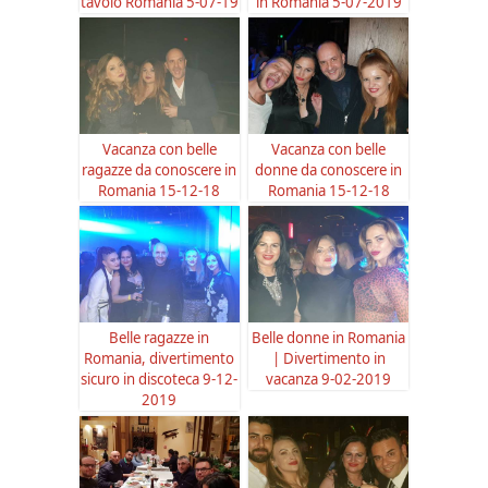
tavolo Romania 5-07-19
in Romania 5-07-2019
Vacanza con belle
Vacanza con belle
ragazze da conoscere in
donne da conoscere in
Romania 15-12-18
Romania 15-12-18
Belle ragazze in
Belle donne in Romania
Romania, divertimento
| Divertimento in
sicuro in discoteca 9-12-
vacanza 9-02-2019
2019