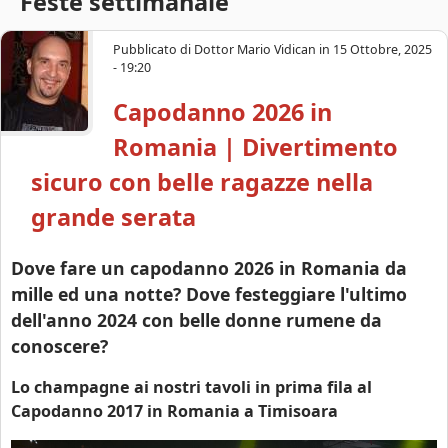
Feste settimanale
s
c
a
o
Pubblicato di
Dottor Mario Vidican
in
15 Ottobre, 2025
- 19:20
a
Capodanno 2026 in
r
Romania | Divertimento
a
sicuro con belle ragazze nella
grande serata
Dove fare un capodanno 2026 in Romania da
mille ed una notte? Dove festeggiare l'ultimo
dell'anno 2024 con belle donne rumene da
conoscere?
Lo champagne ai nostri tavoli in prima fila al
Capodanno 2017 in Romania a Timisoara