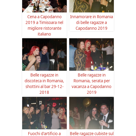
Cena a Capodanno
Innamorare in Romania
2019 a Timisoara nel
di belle ragazze a
migliore ristorante
Capodanno 2019
italiano
Belle ragazze in
Belle ragazze in
discoteca in Romania,
Romania, serata per
shottini al bar 29-12-
vacanza a Capodanno
2018
2019
Fuochi d'artificio a
Belle ragazze cubiste sul