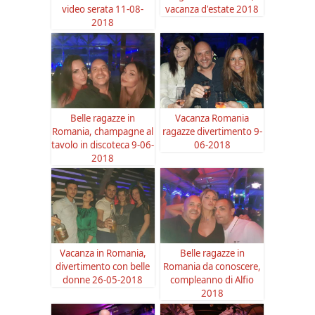
video serata 11-08-
vacanza d'estate 2018
2018
Belle ragazze in
Vacanza Romania
Romania, champagne al
ragazze divertimento 9-
tavolo in discoteca 9-06-
06-2018
2018
Vacanza in Romania,
Belle ragazze in
divertimento con belle
Romania da conoscere,
donne 26-05-2018
compleanno di Alfio
2018