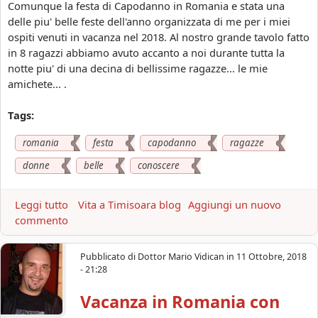
Comunque la festa di Capodanno in Romania e stata una
p
m
delle piu' belle feste dell'anno organizzata di me per i miei
l
o
ospiti venuti in vacanza nel 2018. Al nostro grande tavolo fatto
e
d
in 8 ragazzi abbiamo avuto accanto a noi durante tutta la
a
e
notte piu' di una decina di bellissime ragazze... le mie
n
l
amichete... .
n
l
o
e
Tags:
|
i
F
n
romania
festa
capodanno
ragazze
e
R
s
donne
belle
conoscere
o
t
m
e
a
Leggi tutto
a
Vita a Timisoara blog
Aggiungi un nuovo
2
n
commento
b
0
i
o
1
a
u
9
Pubblicato di
Dottor Mario Vidican
in
11 Ottobre, 2018
d
t
- 21:28
R
a
F
o
c
Vacanza in Romania con
e
m
o
s