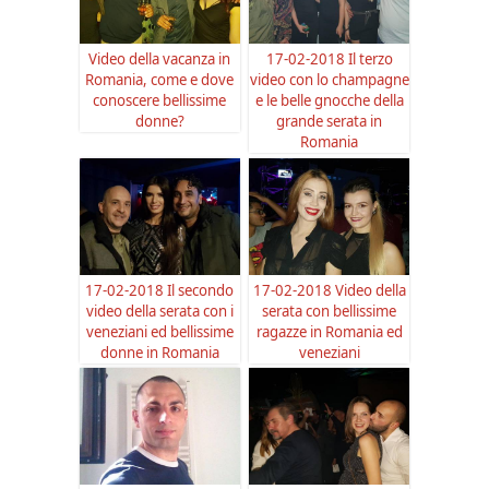
Video della vacanza in
17-02-2018 Il terzo
Romania, come e dove
video con lo champagne
conoscere bellissime
e le belle gnocche della
donne?
grande serata in
Romania
17-02-2018 Il secondo
17-02-2018 Video della
video della serata con i
serata con bellissime
veneziani ed bellissime
ragazze in Romania ed
donne in Romania
veneziani