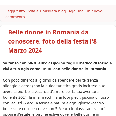
n
l
t
Leggi tutto
a
Vita a Timisoara blog
Aggiungi un nuovo
l
o
commento
b
a
,
o
g
f
u
r
Belle donne in Romania da
e
t
a
s
H
conoscere, foto della festa l'8
n
t
a
d
Marzo 2024
a
l
e
c
l
s
o
o
e
Soltanto con 60-70 euro al giorno togli il medico di torno e
n
w
r
vivi a tuo agio come un RE con belle donne in Romania
b
e
a
e
e
t
Con poco dineros al giorno da spendere per te (senza
l
n
a
alloggio e aereo) con la guida turistica gratis inclusso puoi
l
i
avere la piu' bella vacanza d'amore per la tua aventura
e
n
bollente 2024: la mia macchina ai tuoi piedi, piscina di lusso
d
R
con jacuzzi & acqua termale naturale ogni giorno (centro
o
o
benessere europeo dove con 5-6 euro ti rilassi tantissimo)
n
m
oppure d'estate le piscine estive dove le belle donne in