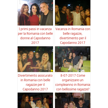
I primi passi in vacanza
Vacanza in Romania con
per la Romania con belle
belle ragazze,
donne al Capodanno
divertimento per il
2017
Capodanno 2017
Divertimento assicurato
8-07-2017 Come
in Romania con belle
organizzare un
ragazze per il
compleanno in Romania
Capodanno 2017
con bellissime ragazze?