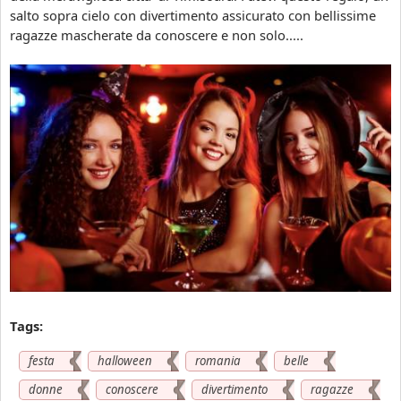
2
c
salto sopra cielo con divertimento assicurato con bellissime
5
u
ragazze mascherate da conoscere e non solo.....
i
r
n
o
R
c
o
o
m
n
a
b
n
e
i
l
a
l
|
e
D
r
i
a
v
g
e
a
r
z
Tags:
t
z
i
e
festa
halloween
romania
belle
m
n
donne
conoscere
divertimento
ragazze
e
e