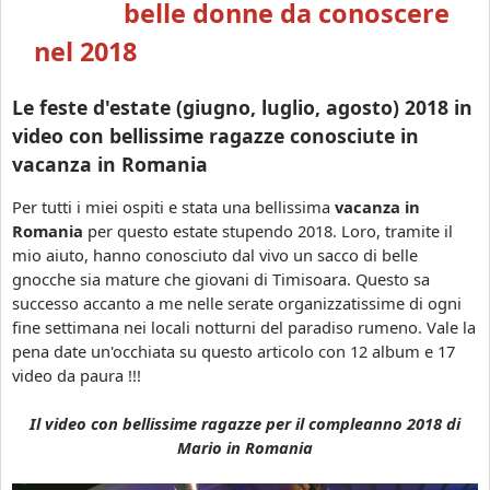
a
belle donne da conoscere
n
t
n
o
a
nel 2018
i
s
d
a
c
i
Le feste d'estate (giugno, luglio, agosto) 2018 in
e
c
r
video con bellissime ragazze conosciute in
a
e
vacanza in Romania
p
,
o
l
Per tutti i miei ospiti e stata una bellissima
vacanza in
d
e
Romania
per questo estate stupendo 2018. Loro, tramite il
a
f
mio aiuto, hanno conosciuto dal vivo un sacco di belle
n
e
gnocche sia mature che giovani di Timisoara. Questo sa
n
s
successo accanto a me nelle serate organizzatissime di ogni
o
t
fine settimana nei locali notturni del paradiso rumeno. Vale la
i
e
pena date un'occhiata su questo articolo con 12 album e 17
n
d
video da paura !!!
R
'
o
i
Il video con bellissime ragazze per il compleanno 2018 di
m
n
Mario in Romania
a
v
n