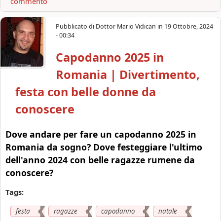
commento
b
o
u
Pubblicato di
Dottor Mario Vidican
in
19 Ottobre, 2024
t
- 00:34
C
Capodanno 2025 in
a
p
Romania | Divertimento,
o
d
festa con belle donne da
a
conoscere
n
n
o
Dove andare per fare un capodanno 2025 in
2
Romania da sogno? Dove festeggiare l'ultimo
0
dell'anno 2024 con belle ragazze rumene da
2
conoscere?
6
i
Tags:
n
R
festa
ragazze
capodanno
natale
o