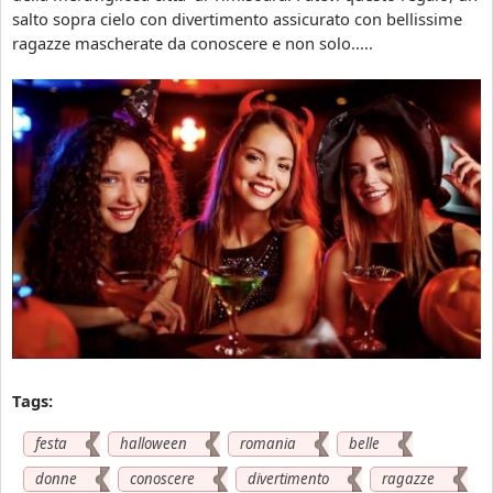
2
c
salto sopra cielo con divertimento assicurato con bellissime
5
u
ragazze mascherate da conoscere e non solo.....
i
r
n
o
R
c
o
o
m
n
a
b
n
e
i
l
a
l
|
e
D
r
i
a
v
g
e
a
r
z
Tags:
t
z
i
e
festa
halloween
romania
belle
m
n
donne
conoscere
divertimento
ragazze
e
e