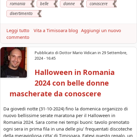
romania
belle
donne
conoscere
m
a
divertimento
n
i
Leggi tutto
a
Vita a Timisoara blog
Aggiungi un nuovo
a
commento
b
|
o
D
u
i
Pubblicato di
Dottor Mario Vidican
in
29 Settembre,
t
v
2024 - 16:45
C
e
Halloween in Romania
a
r
p
t
2024 con belle donne
o
i
d
mascherate da conoscere
m
a
e
n
n
Da giovedi notte (31-10-2024) fino la domenica organizzo di
n
t
nuovo bellissime serate maratona per il Halloween in
o
o
Romania 2024. Sara come nei tempi buoni: tavolo prenotato
2
s
ogni sera in prima fila in una delle piu' frequentati discoteche
0
i
della meravigliosa citta' di Timisoara. Fatevi questo regalo, un