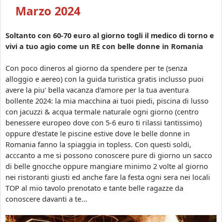
A
e
Marzo 2024
d
m
d
a
i
s
Soltanto con 60-70 euro al giorno togli il medico di torno e
o
c
vivi a tuo agio come un RE con belle donne in Romania
a
h
l
e
Con poco dineros al giorno da spendere per te (senza
c
r
alloggio e aereo) con la guida turistica gratis inclusso puoi
e
a
avere la piu' bella vacanza d'amore per la tua aventura
l
t
bollente 2024: la mia macchina ai tuoi piedi, piscina di lusso
i
e
con jacuzzi & acqua termale naturale ogni giorno (centro
b
d
benessere europeo dove con 5-6 euro ti rilassi tantissimo)
a
a
oppure d'estate le piscine estive dove le belle donne in
t
c
Romania fanno la spiaggia in topless. Con questi soldi,
o
o
acccanto a me si possono conoscere pure di giorno un sacco
i
n
di belle gnocche oppure mangiare minimo 2 volte al giorno
n
o
nei ristoranti giusti ed anche fare la festa ogni sera nei locali
R
s
TOP al mio tavolo prenotato e tante belle ragazze da
o
c
conoscere davanti a te...
m
e
a
r