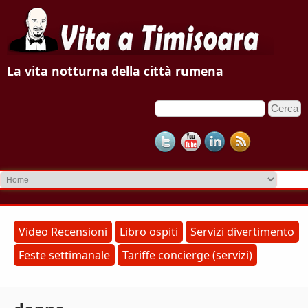
V
La vita notturna della città rumena
i
C
F
t
e
o
r
a
c
r
a
m
a
d
T
i
r
i
Video Recensioni
Libro ospiti
Servizi divertimento
i
Feste settimanale
Tariffe concierge (servizi)
m
c
e
i
r