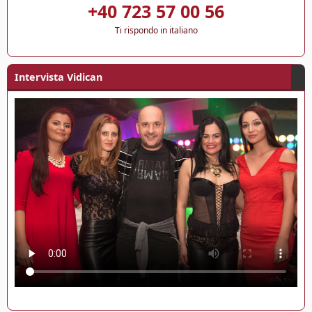
e
o
+40 723 57 00 56
r
s
e
Ti rispondo in italiano
c
e
r
Intervista Vidican
e
,
f
o
t
o
d
e
l
l
a
f
e
s
t
a