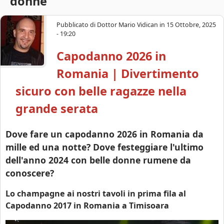
donne
s
c
a
o
Pubblicato di
Dottor Mario Vidican
in
15 Ottobre, 2025
- 19:20
a
Capodanno 2026 in
r
Romania | Divertimento
a
sicuro con belle ragazze nella
grande serata
Dove fare un capodanno 2026 in Romania da
mille ed una notte? Dove festeggiare l'ultimo
dell'anno 2024 con belle donne rumene da
conoscere?
Lo champagne ai nostri tavoli in prima fila al
Capodanno 2017 in Romania a Timisoara