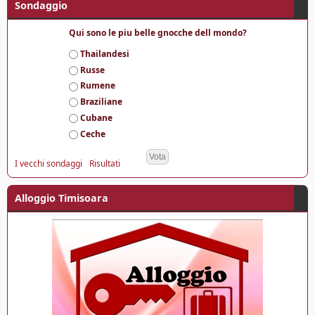
Sondaggio
Qui sono le piu belle gnocche dell mondo?
S
Thailandesi
c
Russe
e
Rumene
l
Braziliane
t
e
Cubane
Ceche
I vecchi sondaggi
Risultati
Alloggio Timisoara