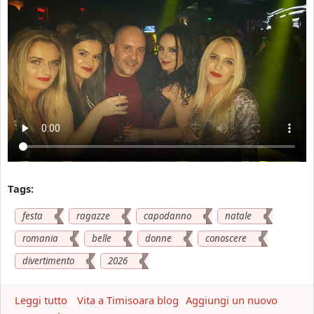
Tags:
festa
ragazze
capodanno
natale
romania
belle
donne
conoscere
divertimento
2026
Leggi tutto
a
Vita a Timisoara blog
Aggiungi un nuovo