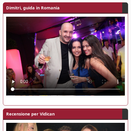
l
Dimitri, guida in Romania
'
8
M
a
r
z
o
2
0
2
4
Recensione per Vidican