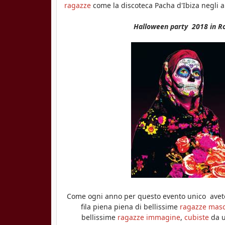
ragazze
come la discoteca Pacha d'Ibiza negli an
o
Halloween party 2018 in Ro
a
r
a
Come ogni anno per questo evento unico avete 
fila piena piena di bellissime
ragazze mas
bellissime
ragazze immagine
,
cubiste
da u