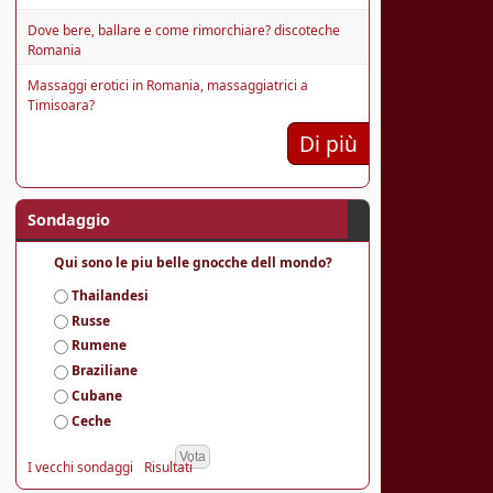
Dove bere, ballare e come rimorchiare? discoteche
Romania
Massaggi erotici in Romania, massaggiatrici a
Timisoara?
Di più
Sondaggio
Qui sono le piu belle gnocche dell mondo?
S
Thailandesi
c
Russe
e
Rumene
l
Braziliane
t
e
Cubane
Ceche
I vecchi sondaggi
Risultati