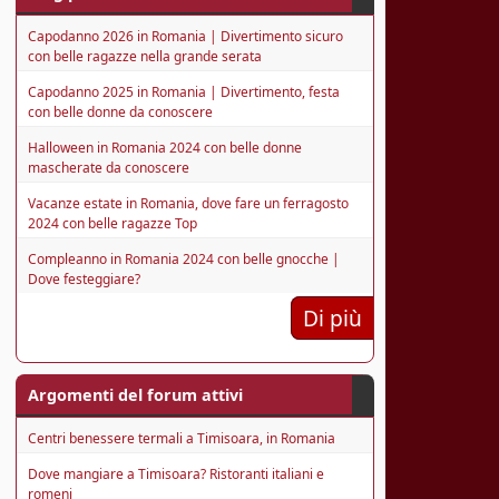
Capodanno 2026 in Romania | Divertimento sicuro
con belle ragazze nella grande serata
Capodanno 2025 in Romania | Divertimento, festa
con belle donne da conoscere
Halloween in Romania 2024 con belle donne
mascherate da conoscere
Vacanze estate in Romania, dove fare un ferragosto
2024 con belle ragazze Top
Compleanno in Romania 2024 con belle gnocche |
Dove festeggiare?
Di più
Argomenti del forum attivi
Centri benessere termali a Timisoara, in Romania
Dove mangiare a Timisoara? Ristoranti italiani e
romeni