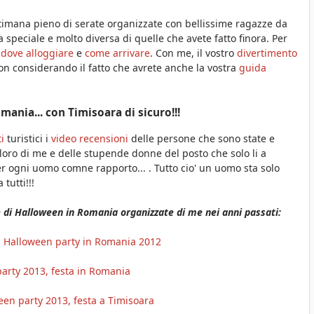
ttimana pieno di serate organizzate con bellissime ragazze da
 speciale e molto diversa di quelle che avete fatto finora. Per
o
dove alloggiare
e
come arrivare
. Con me, il vostro
divertimento
non considerando il fatto che avrete anche la vostra
guida
omania... con Timisoara di sicuro!!!
i
turistici i
video recensioni
delle persone che sono state e
loro di me e delle stupende donne del posto che solo li a
per ogni uomo comne rapporto... . Tutto cio' un uomo sta solo
tutti!!!
ste di Halloween in Romania organizzate di me nei anni passati:
di Halloween party in Romania 2012
arty 2013, festa in Romania
een party 2013, festa a Timisoara