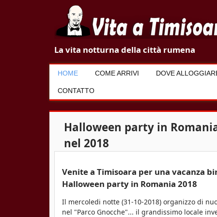
V
La vita notturna della città rumena
i
HOME
COME ARRIVI
DOVE ALLOGGIAR
t
CONTATTO
a
a
Halloween party in Romania
T
nel 2018
i
Venite a Timisoara per una vacanza bir
m
Halloween party in Romania 2018
i
Il mercoledi notte (31-10-2018) organizzo di n
s
nel "Parco Gnocche"... il grandissimo locale in