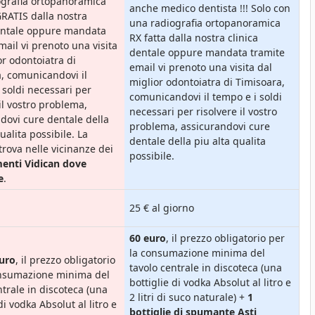
ografia ortopanoramica
anche medico dentista !!! Solo con
GRATIS dalla nostra
una radiografia ortopanoramica
dentale oppure mandata
RX fatta dalla nostra clinica
mail vi prenoto una visita
dentale oppure mandata tramite
or odontoiatra di
email vi prenoto una visita dal
, comunicandovi il
miglior odontoiatra di Timisoara,
 soldi necessari per
comunicandovi il tempo e i soldi
 il vostro problema,
necessari per risolvere il vostro
dovi cure dentale della
problema, assicurandovi cure
ualita possibile. La
dentale della piu alta qualita
 trova nelle vicinanze dei
possibile.
enti Vidican dove
e
.
25 € al giorno
60 euro
, il prezzo obligatorio per
la consumazione minima del
euro
, il prezzo obligatorio
tavolo centrale in discoteca (una
onsumazione minima del
bottiglie di vodka Absolut al litro e
ntrale in discoteca (una
2 litri di suco naturale) +
1
di vodka Absolut al litro e
bottiglie di spumante Asti