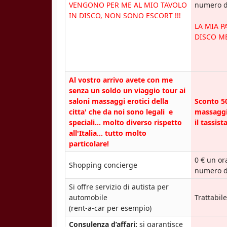
VENGONO PER ME AL MIO TAVOLO
numero de
IN DISCO, NON SONO ESCORT !!!
LA MIA P
DISCO ME
Al vostro arrivo avete con me
senza un soldo un viaggio tour ai
saloni massaggi erotici della
Sconto 50
citta' che da noi sono legali e
massaggi
speciali... molto diverso rispetto
il tassista
all'Italia... tutto molto
particolare!
0 € un or
Shopping concierge
numero d
Si offre servizio di autista per
automobile
Trattabile
(rent-a-car per esempio)
Consulenza d’affari:
si garantisce