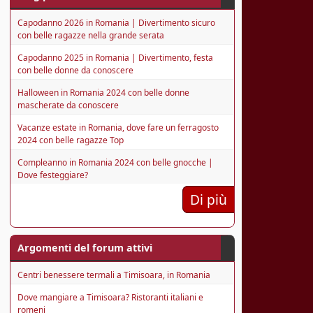
Capodanno 2026 in Romania | Divertimento sicuro
con belle ragazze nella grande serata
Capodanno 2025 in Romania | Divertimento, festa
con belle donne da conoscere
Halloween in Romania 2024 con belle donne
mascherate da conoscere
Vacanze estate in Romania, dove fare un ferragosto
2024 con belle ragazze Top
Compleanno in Romania 2024 con belle gnocche |
Dove festeggiare?
Di più
Argomenti del forum attivi
Centri benessere termali a Timisoara, in Romania
Dove mangiare a Timisoara? Ristoranti italiani e
romeni