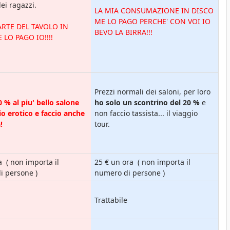
i ragazzi.
LA MIA CONSUMAZIONE IN DISCO
ME LO PAGO PERCHE' CON VOI IO
ARTE DEL TAVOLO IN
BEVO LA BIRRA!!!
 LO PAGO IO!!!!
Prezzi normali dei saloni, per loro
 % al piu' bello salone
ho solo un scontrino del 20 %
e
o erotico e faccio anche
non faccio tassista... il viaggio
!
tour.
a ( non importa il
25 € un ora ( non importa il
i persone )
numero di persone )
Trattabile