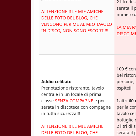
2 litri di
serata il 
ATTENZIONE!!! LE MIE AMICHE
numero de
DELLE FOTO DEL BLOG, CHE
VENGONO PER ME AL MIO TAVOLO
LA MIA P
IN DISCO, NON SONO ESCORT !!!
DISCO ME
100 € co
bel risto
Addio celibato
persone, 
Prenotazione ristorante, tavolo
ospite!!!
centrale in un locale di prima
classe
SENZA COMPAGNE
e poi
I altri
60 
serata in discoteca con compagne
per la c
in tutta sicurezza!!!
tavolo ce
bottiglie 
ATTENZIONE!!! LE MIE AMICHE
2 litri di
DELLE FOTO DEL BLOG, CHE
serata il 