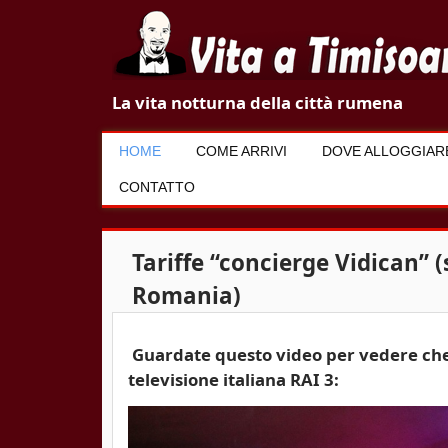
V
La vita notturna della città rumena
i
HOME
COME ARRIVI
DOVE ALLOGGIAR
t
CONTATTO
a
a
Tariffe “concierge Vidican” (
T
Romania)
i
Guardate questo video per vedere che 
m
televisione italiana RAI 3:
i
s