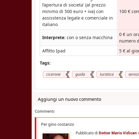
l’apertura di societa' (al prezzo
minimo di 500 euro + iva) con
100 € co
assisstenza legale e comerciale in
italiano
0 € un or
Interprete
: con o senza macchina
numero d
Affitto Ipad
5 € al gi
Tags:
cicerone
guida
turistica
servizi
Aggiungi un nuovo commento
Commenti
Per gino costanzo
Pubblicato di
Dottor Mario Vidican