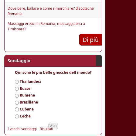
Dove bere, ballare e come rimorchiare? discoteche
Romania
Massaggi erotici in Romania, massaggiatrici a
Timisoara?
Di più
Sondaggio
Qui sono le piu belle gnocche dell mondo?
S
Thailandesi
c
Russe
e
Rumene
l
Braziliane
t
e
Cubane
Ceche
I vecchi sondaggi
Risultati