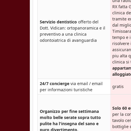
una radi
RX fatta 
clinica 
tramite e
Servizio dentistico
offerto del
dal migli
Dott. Vidican: ortopanoramica e il
Timisoara
preventivo a una clinica
tempo e i
odontoiatrica di avanguardia
risolvere
assicuran
piu alta q
clinica si
appartam
alloggiat
24/7 concierge
via email / email
gratis
per informazioni turistiche
Solo 60 
Organizzo per fine settimana
per la c
molto belle serate
sopra tutto
tavolo ce
pulite ha l'insegna del sano e
bottiglie 
puro divertimento.