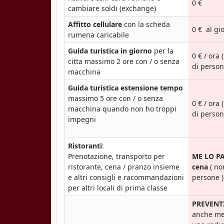
0 €
cambiare soldi (exchange)
Affitto cellulare
con la scheda
0 € al gi
rumena caricabile
Guida turistica in giorno
per la
0 € / ora
citta massimo 2 ore con / o senza
di person
macchina
Guida turistica estensione tempo
massimo 5 ore con / o senza
0 € / ora
macchina quando non ho troppi
di person
impegni
Ristoranti
:
Prenotazione, transporto per
ME LO PA
ristorante, cena / pranzo insieme
cena
( no
e altri consigli e racommandazioni
persone )
per altri locali di prima classe
PREVENT
anche med