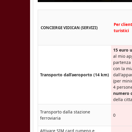
Per clien
CONCIERGE VIDICAN (SERVIZI)
turistici
15 euro 
al mio a
partenza 
con la m
Transporto dall’aeroporto (14 km)
dall'appa
(per min
4 persone
numero d
della citt
Transporto dalla stazione
0
ferroviaria
Attivare SIM card rumeno e