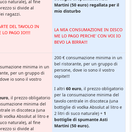
 suco naturale), al fine
Martini (50 euro) regallata per il
prezzo si divide al
mio disturbo
i ragazzi.
ARTE DEL TAVOLO IN
LA MIA CONSUMAZIONE IN DISCO
 LO PAGO IO!!!!
ME LO PAGO PERCHE' CON VOI IO
BEVO LA BIRRA!!!
200 € consumazione minima in un
bel ristorante, per un gruppo di
nsumazione minima in un
persone, dove io sono il vostro
rante, per un gruppo di
ospite!!!
dove io sono il vostro
I altri
60 euro
, il prezzo obligatorio
per la consumazione minima del
euro
, il prezzo obligatorio
tavolo centrale in discoteca (una
onsumazione minima del
bottiglie di vodka Absolut al litro e
ntrale in discoteca (una
2 litri di suco naturale) +
1
di vodka Absolut al litro e
bottiglie di spumante Asti
 suco naturale), al fine
Martini (50 euro).
prezzo si divide al