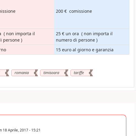
missione
200 € comissione
a ( non importa il
25 € un ora ( non importa il
i persone )
numero di persone )
orno
15 euro al giorno e garanzia
romania
timisoara
tariffe
in
18 Aprile, 2017 - 15:21