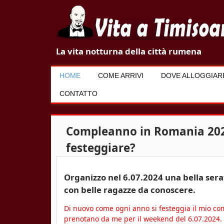
V
La vita notturna della città rumena
i
HOME
COME ARRIVI
DOVE ALLOGGIAR
t
CONTATTO
a
a
Compleanno in Romania 202
T
festeggiare?
i
Organizzo nel 6.07.2024 una bella ser
m
con belle ragazze da conoscere.
i
Di nuovo come ogni anno si festeggia il mio co
s
prenotano da me per il weekend del 6.07.2024. L