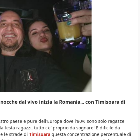
gnocche dal vivo inizia la Romania... con Timisoara di
ostro paese e pure dell'Europa dove l'80% sono solo ragazze
testa ragazzi, tutto c'e' proprio da sognare! E dificile da
te le strade di
Timisoara
questa
concentrazione percentuale
di