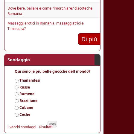
Dove bere, ballare e come rimorchiare? discoteche
Romania
Massaggi erotici in Romania, massaggiatrici a
Timisoara?
Di più
Sondaggio
Qui sono le piu belle gnocche dell mondo?
S
Thailandesi
c
Russe
e
Rumene
l
Braziliane
t
e
Cubane
Ceche
I vecchi sondaggi
Risultati