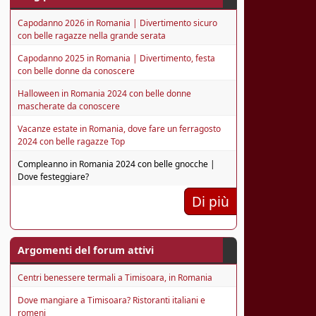
Capodanno 2026 in Romania | Divertimento sicuro
con belle ragazze nella grande serata
Capodanno 2025 in Romania | Divertimento, festa
con belle donne da conoscere
Halloween in Romania 2024 con belle donne
mascherate da conoscere
Vacanze estate in Romania, dove fare un ferragosto
2024 con belle ragazze Top
Compleanno in Romania 2024 con belle gnocche |
Dove festeggiare?
Di più
Argomenti del forum attivi
Centri benessere termali a Timisoara, in Romania
Dove mangiare a Timisoara? Ristoranti italiani e
romeni