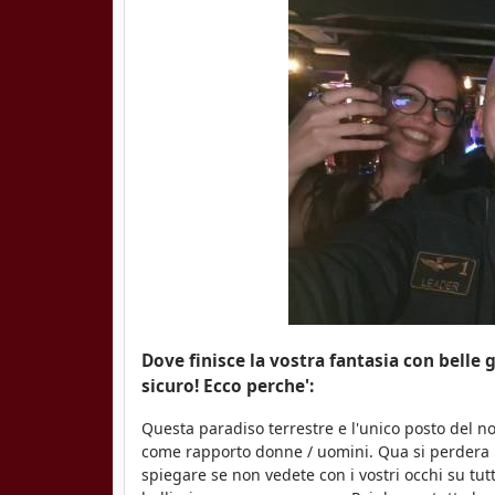
Dove finisce la vostra fantasia con belle 
sicuro! Ecco perche':
Questa paradiso terrestre e l'unico posto del n
come rapporto donne / uomini. Qua si perdera la 
spiegare se non vedete con i vostri occhi su tut