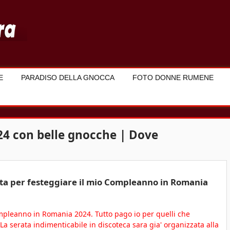
E
PARADISO DELLA GNOCCA
FOTO DONNE RUMENE
4 con belle gnocche | Dove
ata per festeggiare il mio Compleanno in Romania
mpleanno in Romania 2024. Tutto pago io per quelli che
a serata indimenticabile in discoteca sara gia' organizzata alla