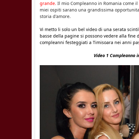
grande.
Il mio Compleanno in Romania come il
o
miei ospiti sarano una grandissima opportunita
storia d'amore.
a
Vi metto li solo un bel video di una serata sci
r
basse della pagine si possono vedere alla fine de
a
compleanni festeggiati a Timisoara nei anni pas
Video 1 Compleanno i