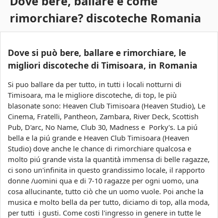
Dove bere, ballare e come
s
c
rimorchiare? discoteche Romania
a
o
a
Dove si può bere, ballare e rimorchiare, le
r
migliori discoteche di Timisoara, in Romania
a
Si puo ballare da per tutto, in tutti i locali notturni di
Timisoara, ma le migliore discoteche, di top, le più
blasonate sono: Heaven Club Timisoara (Heaven Studio), Le
Cinema, Fratelli, Pantheon, Zambara, River Deck, Scottish
Pub, D'arc, No Name, Club 30, Madness e Porky's. La piú
bella e la piú grande e Heaven Club Timisoara (Heaven
Studio) dove anche le chance di rimorchiare qualcosa e
molto piú grande vista la quantità immensa di belle ragazze,
ci sono un'infinita in questo grandissimo locale, il rapporto
donne /uomini qua e di 7-10 ragazze per ogni uomo, una
cosa allucinante, tutto ciò che un uomo vuole. Poi anche la
musica e molto bella da per tutto, diciamo di top, alla moda,
per tutti i gusti. Come costi l'ingresso in genere in tutte le