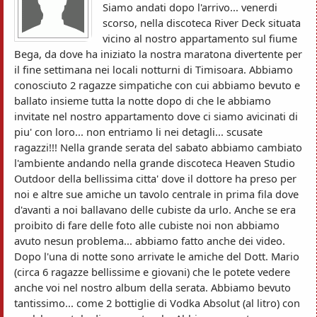
Siamo andati dopo l'arrivo... venerdi
scorso, nella discoteca River Deck situata
vicino al nostro appartamento sul fiume
Bega, da dove ha iniziato la nostra maratona divertente per
il fine settimana nei locali notturni di Timisoara. Abbiamo
conosciuto 2 ragazze simpatiche con cui abbiamo bevuto e
ballato insieme tutta la notte dopo di che le abbiamo
invitate nel nostro appartamento dove ci siamo avicinati di
piu' con loro... non entriamo li nei detagli... scusate
ragazzi!!! Nella grande serata del sabato abbiamo cambiato
l'ambiente andando nella grande discoteca Heaven Studio
Outdoor della bellissima citta' dove il dottore ha preso per
noi e altre sue amiche un tavolo centrale in prima fila dove
d'avanti a noi ballavano delle cubiste da urlo. Anche se era
proibito di fare delle foto alle cubiste noi non abbiamo
avuto nesun problema... abbiamo fatto anche dei video.
Dopo l'una di notte sono arrivate le amiche del Dott. Mario
(circa 6 ragazze bellissime e giovani) che le potete vedere
anche voi nel nostro album della serata. Abbiamo bevuto
tantissimo... come 2 bottiglie di Vodka Absolut (al litro) con