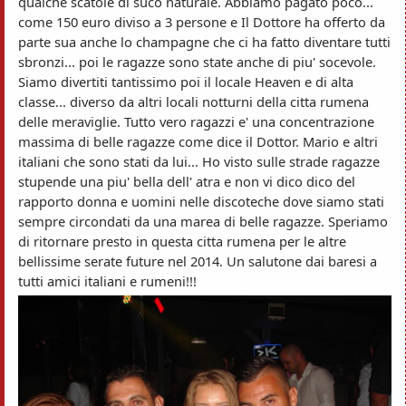
qualche scatole di suco naturale. Abbiamo pagato poco...
come 150 euro diviso a 3 persone e Il Dottore ha offerto da
parte sua anche lo champagne che ci ha fatto diventare tutti
sbronzi... poi le ragazze sono state anche di piu' socevole.
Siamo divertiti tantissimo poi il locale Heaven e di alta
classe... diverso da altri locali notturni della citta rumena
delle meraviglie. Tutto vero ragazzi e' una concentrazione
massima di belle ragazze come dice il Dottor. Mario e altri
italiani che sono stati da lui... Ho visto sulle strade ragazze
stupende una piu' bella dell' atra e non vi dico dico del
rapporto donna e uomini nelle discoteche dove siamo stati
sempre circondati da una marea di belle ragazze. Speriamo
di ritornare presto in questa citta rumena per le altre
bellissime serate future nel 2014. Un salutone dai baresi a
tutti amici italiani e rumeni!!!