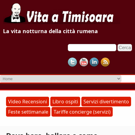
V
La vita notturna della città rumena
i
C
F
t
e
o
r
a
c
r
a
m
a
d
T
i
r
i
Video Recensioni
Libro ospiti
Servizi divertimento
i
Feste settimanale
Tariffe concierge (servizi)
m
c
e
i
r