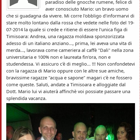
paradiso delle gnocche rumene, felice di
aver conosciuto Mario: un bravo uomo
che si guadagna da vivere. Mi corre l'obbligo d'informarvi di
stare molto lontano dalla rossa che vedete nelle foto del 19-
07-2014 la quale si crede e ritiene di essere l'unica figa di
Timisoara: Andrea, una ragazza moldava sponzorizzata
adesso di un italiano anziano..., prima, lei aveva una vita di
merda..., lavorava come cameriera al caffè "Dali" nella zona
universitaria e 100% non e laureata fin'ora, non e
studendessa. Vi assicuro c'è di meglio... !!! Non confondetevi
con la ragazza di Mario oppure con le altre sue amiche,
bravissime ragazze "acqua e sapone" magari c'è ne fossero
come queste. Saluti, andate a Timisoara e alloggiate dal
Dott. Mario lui vi aiuterà affinchè voi possiate passare una
splendida vacanza.