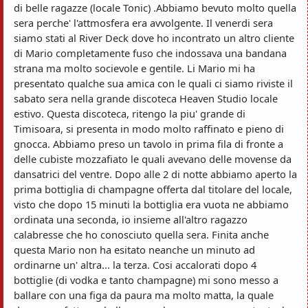
di belle ragazze (locale Tonic) .Abbiamo bevuto molto quella
sera perche' l'attmosfera era avvolgente. Il venerdi sera
siamo stati al River Deck dove ho incontrato un altro cliente
di Mario completamente fuso che indossava una bandana
strana ma molto socievole e gentile. Li Mario mi ha
presentato qualche sua amica con le quali ci siamo riviste il
sabato sera nella grande discoteca Heaven Studio locale
estivo. Questa discoteca, ritengo la piu' grande di
Timisoara, si presenta in modo molto raffinato e pieno di
gnocca. Abbiamo preso un tavolo in prima fila di fronte a
delle cubiste mozzafiato le quali avevano delle movense da
dansatrici del ventre. Dopo alle 2 di notte abbiamo aperto la
prima bottiglia di champagne offerta dal titolare del locale,
visto che dopo 15 minuti la bottiglia era vuota ne abbiamo
ordinata una seconda, io insieme all'altro ragazzo
calabresse che ho conosciuto quella sera. Finita anche
questa Mario non ha esitato neanche un minuto ad
ordinarne un' altra... la terza. Cosi accalorati dopo 4
bottiglie (di vodka e tanto champagne) mi sono messo a
ballare con una figa da paura ma molto matta, la quale