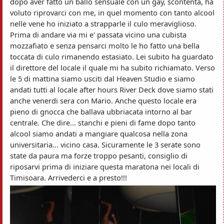
dopo aver fatto un ballo sensuale con un gay, scontenta, ha
voluto riprovarci con me, in quel momento con tanto alcool
nelle vene ho iniziato a strapparle il culo meraviglioso.
Prima di andare via mi e' passata vicino una cubista
mozzafiato e senza pensarci molto le ho fatto una bella
toccata di culo rimanendo estasiato. Lei subito ha guardato
il direttore del locale il quale mi ha subito richiamato. Verso
le 5 di mattina siamo usciti dal Heaven Studio e siamo
andati tutti al locale after hours River Deck dove siamo stati
anche venerdi sera con Mario. Anche questo locale era
pieno di gnocca che ballava ubbriacata intorno al bar
centrale. Che dire... stanchi e pieni di fame dopo tanto
alcool siamo andati a mangiare qualcosa nella zona
universitaria... vicino casa. Sicuramente le 3 serate sono
state da paura ma forze troppo pesanti, consiglio di
riposarvi prima di iniziare questa maratona nei locali di
Timisoara. Arrivederci e a presto!!!