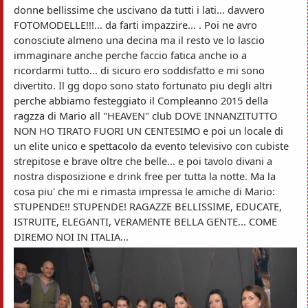
donne bellissime che uscivano da tutti i lati... davvero
FOTOMODELLE!!!... da farti impazzire... . Poi ne avro
conosciute almeno una decina ma il resto ve lo lascio
immaginare anche perche faccio fatica anche io a
ricordarmi tutto... di sicuro ero soddisfatto e mi sono
divertito. Il gg dopo sono stato fortunato piu degli altri
perche abbiamo festeggiato il Compleanno 2015 della
ragzza di Mario all "HEAVEN" club DOVE INNANZITUTTO
NON HO TIRATO FUORI UN CENTESIMO e poi un locale di
un elite unico e spettacolo da evento televisivo con cubiste
strepitose e brave oltre che belle... e poi tavolo divani a
nostra disposizione e drink free per tutta la notte. Ma la
cosa piu' che mi e rimasta impressa le amiche di Mario:
STUPENDE!! STUPENDE! RAGAZZE BELLISSIME, EDUCATE,
ISTRUITE, ELEGANTI, VERAMENTE BELLA GENTE... COME
DIREMO NOI IN ITALIA...