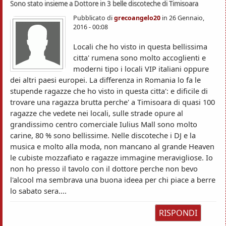
Sono stato insieme a Dottore in 3 belle discoteche di Timisoara
Pubblicato di
grecoangelo20
in
26 Gennaio,
2016 - 00:08
Locali che ho visto in questa bellissima
citta' rumena sono molto accoglienti e
moderni tipo i locali VIP italiani oppure
dei altri paesi europei. La differenza in Romania lo fa le
stupende ragazze che ho visto in questa citta': e dificile di
trovare una ragazza brutta perche' a Timisoara di quasi 100
ragazze che vedete nei locali, sulle strade opure al
grandissimo centro comerciale Iulius Mall sono molto
carine, 80 % sono bellissime. Nelle discoteche i DJ e la
musica e molto alla moda, non mancano al grande Heaven
le cubiste mozzafiato e ragazze immagine meravigliose. Io
non ho presso il tavolo con il dottore perche non bevo
l'alcool ma sembrava una buona ideea per chi piace a berre
lo sabato sera....
RISPONDI