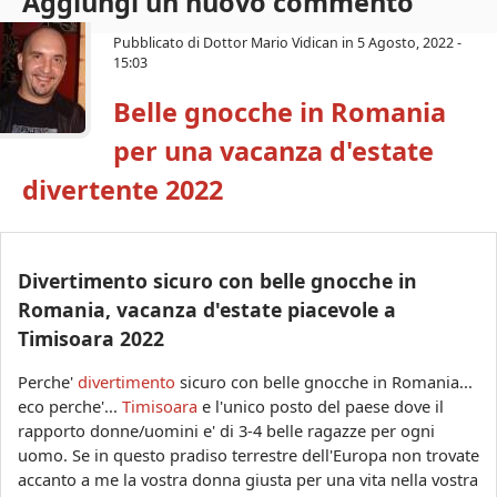
Aggiungi un nuovo commento
s
c
a
Pubblicato di
Dottor Mario Vidican
in
5 Agosto, 2022 -
o
15:03
a
Belle gnocche in Romania
r
per una vacanza d'estate
a
divertente 2022
Divertimento sicuro con belle gnocche in
Romania, vacanza d'estate piacevole a
Timisoara 2022
Perche'
divertimento
sicuro con belle gnocche in Romania...
eco perche'...
Timisoara
e l'unico posto del paese dove il
rapporto donne/uomini e' di 3-4 belle ragazze per ogni
uomo. Se in questo pradiso terrestre dell'Europa non trovate
accanto a me la vostra donna giusta per una vita nella vostra