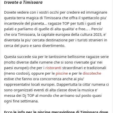
trovate a Timisoara
Dovete vedere con i vostri occhi per credere ed immaginare
questa terra magica di Timisoara che offra il spettacolo piu'
incantevole del pianeta... ragazze TOP per tutti i gusti ed
palati e parliamo di quelle di alta qualita' e free... . Percio'
che ora Timisoara, la capitale europea della cultura 2023, e'
diventata la piu' cercata destinazione per i turisti stranieri in
cerca del puro e sano divertimento.
Questa succede sia per le tantissime bellissime ragazze serie
(molto diverse dalle rumene che si sono riversate gia' nei
paesi europei) che per i
ristoranti
straordinari e tradizionali
(meno costosi), oppure per le
piscine
e per le
discoteche
estive che fanno ora concorrenza anche ai piu’
rappresentativi locali europei. Dappertutta la citta' rumena ci
sono organizzati eventi di alta classe dove la musica e'
messa dei Dj TOP al mondo che arrivano sul posto quasi
ogni fine settimana.
Ecco le info per le piscine meravigliose di Timisoara dove