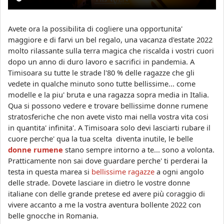
Avete ora la possibilita di cogliere una opportunita'
maggiore e di farvi un bel regalo, una vacanza d'estate 2022
molto rilassante sulla terra magica che riscalda i vostri cuori
dopo un anno di duro lavoro e sacrifici in pandemia. A
Timisoara su tutte le strade l'80 % delle ragazze che gli
vedete in qualche minuto sono tutte bellissime... come
modelle e la piu' bruta e una ragazza sopra media in Italia.
Qua si possono vedere e trovare bellissime donne rumene
stratosferiche che non avete visto mai nella vostra vita cosi
in quantita' infinita'. A Timisoara solo devi lasciarti rubare il
cuore perche' qua la tua scelta diventa inutile, le belle
donne rumene
stano sempre intorno a te... sono a volonta.
Pratticamente non sai dove guardare perche' ti perderai la
testa in questa marea si
bellissime ragazze
a ogni angolo
delle strade. Dovete lasciare in dietro le vostre donne
italiane con delle grande pretese ed avere
più coraggio di
vivere accanto a me la vostra aventura bollente 2022 con
belle gnocche in Romania.