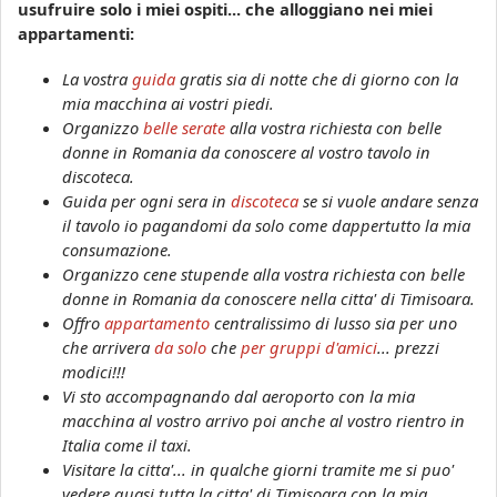
usufruire solo i miei ospiti... che alloggiano nei miei
appartamenti:
La vostra
guida
gratis sia di notte che di giorno con la
mia macchina ai vostri piedi.
Organizzo
belle serate
alla vostra richiesta con belle
donne in Romania da conoscere al vostro tavolo in
discoteca.
Guida per ogni sera in
discoteca
se si vuole andare senza
il tavolo io pagandomi da solo come dappertutto la mia
consumazione.
Organizzo cene stupende alla vostra richiesta con belle
donne in Romania da conoscere nella citta' di Timisoara.
Offro
appartamento
centralissimo di lusso sia per uno
che arrivera
da solo
che
per gruppi d'amici
... prezzi
modici!!!
Vi sto accompagnando dal aeroporto con la mia
macchina al vostro arrivo poi anche al vostro rientro in
Italia come il taxi.
Visitare la citta'... in qualche giorni tramite me si puo'
vedere quasi tutta la citta' di Timisoara con la mia