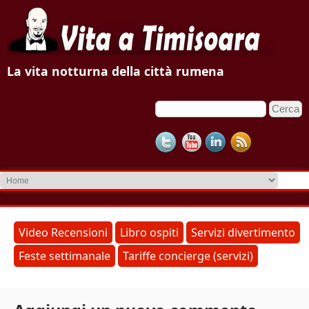
V
La vita notturna della città rumena
i
C
F
t
e
o
r
a
c
r
a
m
a
d
T
i
r
i
Video Recensioni
Libro ospiti
Servizi divertimento
i
Feste settimanale
Tariffe concierge (servizi)
m
c
e
i
r