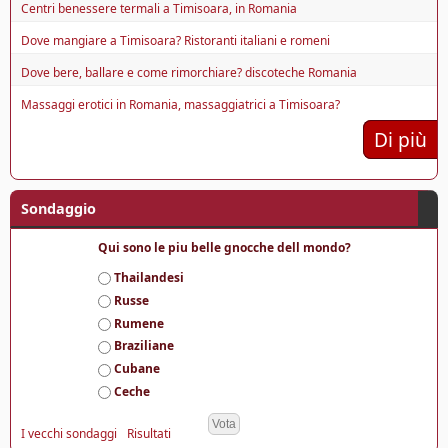
Centri benessere termali a Timisoara, in Romania
Dove mangiare a Timisoara? Ristoranti italiani e romeni
Dove bere, ballare e come rimorchiare? discoteche Romania
Massaggi erotici in Romania, massaggiatrici a Timisoara?
Di più
Sondaggio
Qui sono le piu belle gnocche dell mondo?
S
Thailandesi
c
Russe
e
Rumene
l
Braziliane
t
e
Cubane
Ceche
I vecchi sondaggi
Risultati