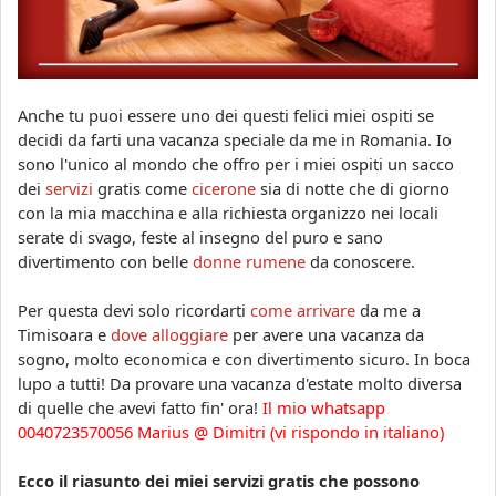
Anche tu puoi essere uno dei questi felici miei ospiti se
decidi da farti una vacanza speciale da me in Romania. Io
sono l'unico al mondo che offro per i miei ospiti un sacco
dei
servizi
gratis come
cicerone
sia di notte che di giorno
con la mia macchina e alla richiesta organizzo nei locali
serate di svago, feste al insegno del puro e sano
divertimento con belle
donne rumene
da conoscere.
Per questa devi solo ricordarti
come arrivare
da me a
Timisoara e
dove alloggiare
per avere una vacanza da
sogno, molto economica e con divertimento sicuro. In boca
lupo a tutti! Da provare una vacanza d'estate molto diversa
di quelle che avevi fatto fin' ora!
Il
mio whatsapp
0040723570056 Marius @ Dimitri (vi rispondo in italiano)
Ecco il riasunto dei miei servizi gratis che possono