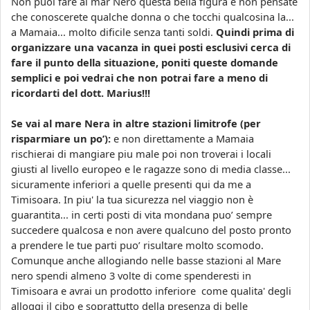
Non puoi fare al mar Nero questa bella figura e non pensate
che conoscerete qualche donna o che tocchi qualcosina la...
a Mamaia... molto dificile senza tanti soldi.
Quindi prima di
organizzare una vacanza in quei posti esclusivi cerca di
fare il punto della situazione, poniti queste domande
semplici e poi vedrai che non potrai fare a meno di
ricordarti del dott. Marius!!!
Se vai al mare Nera in altre stazioni limitrofe (per
risparmiare un po’):
e non direttamente a Mamaia
rischierai di mangiare piu male poi non troverai i locali
giusti al livello europeo e le ragazze sono di media classe...
sicuramente inferiori a quelle presenti qui da me a
Timisoara. In piu' la tua sicurezza nel viaggio non è
guarantita... in certi posti di vita mondana puo’ sempre
succedere qualcosa e non avere qualcuno del posto pronto
a prendere le tue parti puo’ risultare molto scomodo.
Comunque anche allogiando nelle basse stazioni al Mare
nero spendi almeno 3 volte di come spenderesti in
Timisoara e avrai un prodotto inferiore come qualita' degli
alloggi il cibo e soprattutto della presenza di belle