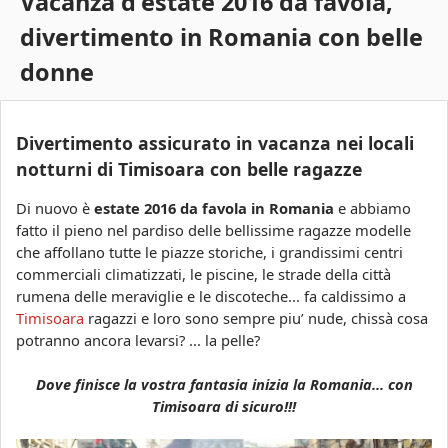
Vacanza d'estate 2016 da favola,
s
c
divertimento in Romania con belle
a
o
donne
a
r
Divertimento assicurato in vacanza nei locali
a
notturni di Timisoara con belle ragazze
Di nuovo è
estate 2016 da favola in Romania
e abbiamo
fatto il pieno nel pardiso delle bellissime ragazze modelle
che affollano tutte le piazze storiche, i grandissimi centri
commerciali climatizzati, le piscine, le strade della città
rumena delle meraviglie e le discoteche... fa caldissimo a
Timisoara
ragazzi e loro sono sempre piu’ nude, chissà cosa
potranno ancora levarsi? ... la pelle?
Dove finisce la vostra fantasia inizia la Romania... con
Timisoara di sicuro!!!