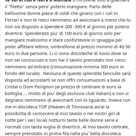
il "filetto" senza pero’ poterlo mangiare. Parlo delle
bellissime donne piene di soldi che girano con i culi in
Ferrari e non le riesci nemmeno ad avvicinare a meno che tu
non sia disposto a spendere 200 -300 € al giorno per potersi
divertire. Spenderesti piu' di 100 euro al giorno solo per
mangiare malissimo e stare confortevole in spiaggia per
poter affittare lettino, ombrellone al prezzo minimo di 40-50
euro in due persone. Li ci sono discoteche di lusso dove se
non sei conosciuto e non hai il tavolo prenotato non riesci
nemmeno ad entrare (consumazione minima 300 euro in
fondo del locale) . Nessuna di queste splendite fanciulle sarà
disposta ad accostarti se non offri consumazioni a base di
Cristal o Dom Perignon (al prezzo di centinaie di euro la
bottiglia ... molto di piu’ degli esclusivi club italiani) e non si
degnano nemmeno di avvicinarti con lo sguardo. Invece con
me in discoteca TOP (Heaven di Timisoara) avrai la
possibilita di conoscere al mio tavolo o nei nostri giri di
notte per i vari locali notturni tante belle donne serie e
normali con tanta voglia di divertirsi. Al mio tavolo centrale,
sempre prenotato in prima fila nella piu' bella discoteca