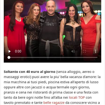
Soltanto con 40 euro al giorno
(senza alloggio, aereo o
massaggi erotici) puoi avere la piu' bella vacanza d'amore: la
mia macchina ai tuoi piedi, piscina estiva all’aperto di lusso
oppure altre con jacuzzi o acqua termale ogni giorno,
pranzo e cena nei ristoranti di prima classe e una festa con
tanto da bere ogni notte fino all’alba nei
locali TOP
con
tavolo prenotato e tante
belle ragazze
da conoscere vicino a