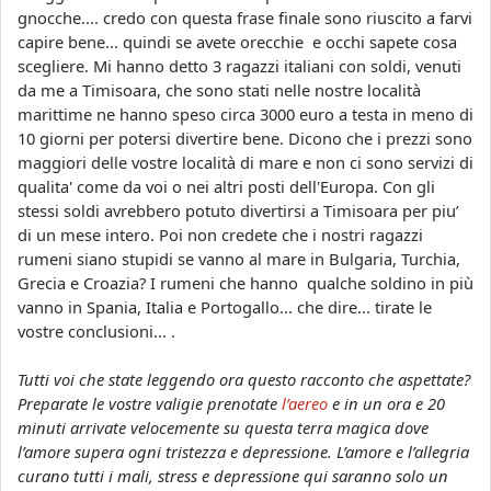
gnocche.... credo con questa frase finale sono riuscito a farvi
capire bene... quindi se avete orecchie e occhi sapete cosa
scegliere. Mi hanno detto 3 ragazzi italiani con soldi, venuti
da me a Timisoara, che sono stati nelle nostre località
marittime ne hanno speso circa 3000 euro a testa in meno di
10 giorni per potersi divertire bene. Dicono che i prezzi sono
maggiori delle vostre località di mare e non ci sono servizi di
qualita' come da voi o nei altri posti dell'Europa. Con gli
stessi soldi avrebbero potuto divertirsi a Timisoara per piu’
di un mese intero. Poi non credete che i nostri ragazzi
rumeni siano stupidi se vanno al mare in Bulgaria, Turchia,
Grecia e Croazia? I rumeni che hanno qualche soldino in più
vanno in Spania, Italia e Portogallo... che dire... tirate le
vostre conclusioni... .
Tutti voi che state leggendo ora questo racconto che aspettate?
Preparate le vostre valigie prenotate
l’aereo
e in un ora e 20
minuti arrivate velocemente su questa terra magica dove
l’amore supera ogni tristezza e depressione. L’amore e l’allegria
curano tutti i mali, stress e depressione qui saranno solo un