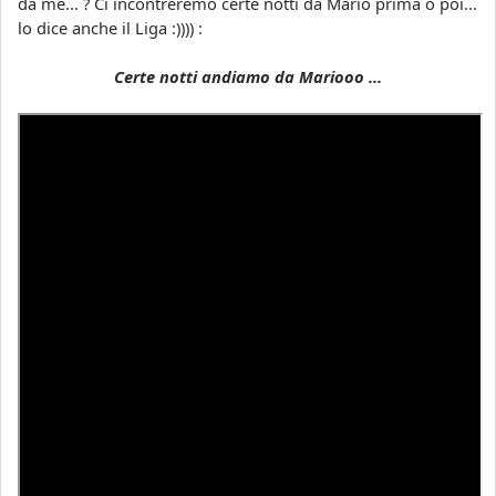
da me... ? Ci incontreremo certe notti da Mario prima o poi...
lo dice anche il Liga :)))) :
Certe notti andiamo da Mariooo ...