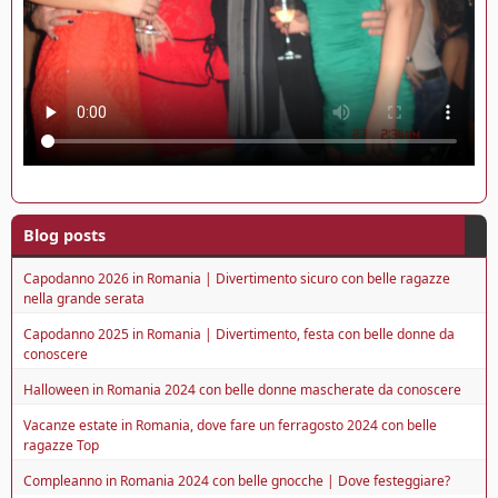
Blog posts
Capodanno 2026 in Romania | Divertimento sicuro con belle ragazze
nella grande serata
Capodanno 2025 in Romania | Divertimento, festa con belle donne da
conoscere
Halloween in Romania 2024 con belle donne mascherate da conoscere
Vacanze estate in Romania, dove fare un ferragosto 2024 con belle
ragazze Top
Compleanno in Romania 2024 con belle gnocche | Dove festeggiare?