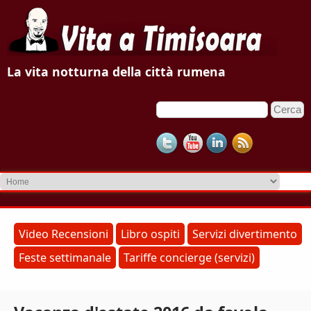
V
La vita notturna della città rumena
i
C
F
t
e
o
r
a
c
r
a
m
a
d
T
i
r
i
Video Recensioni
Libro ospiti
Servizi divertimento
i
Feste settimanale
Tariffe concierge (servizi)
m
c
e
i
r