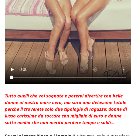
Tutto quelli che voi sognate e potervi divertire con belle
donne al nostro mare nero, ma sarà una delusione totale
perche li troverete solo due tipologie di ragazze: donne di
lusso carissime da toccare con migliaie di euro e donne
sotto media che non merita perdere tempo e soldi...
Se vai al mare Nera a Mamaia
ti ritroverai solo a guardare