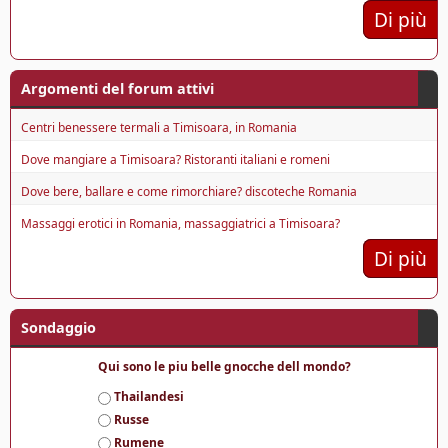
Di più
Argomenti del forum attivi
Centri benessere termali a Timisoara, in Romania
Dove mangiare a Timisoara? Ristoranti italiani e romeni
Dove bere, ballare e come rimorchiare? discoteche Romania
Massaggi erotici in Romania, massaggiatrici a Timisoara?
Di più
Sondaggio
Qui sono le piu belle gnocche dell mondo?
S
Thailandesi
c
Russe
e
Rumene