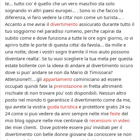
te... tutto cio' è quello che un vero maschio sta solo
sognando in altri paesi europei... . Sono io che faccio la
diferenza, vi faro vedere la citta' non come un turista... .
Accanto a me avrai il
divertimento
assicurato durante tutto il
tuo soggiorno nel paradiso rumeno, perche capirai da
subito come e dove funziona a tutte le ore ogni giorno, io vi
apriro tutte le porte di questa citta' da favola... da mille e
una notte, dove i vostri sogni tramite il mio aiuto possono
diventare realta'. Se tu vuoi scegliere la tua meta per questa
estate bollente con la ideea di andare al divertimento sicuro
dove si puo' andare se non da Mario di Timisoara?
Attenzione!!!....gli
appartamenti
cominiciano ad essere
occupati quindi fate la
prenotazione
in fretta altrimenti
rischiate di non trovare piu’ osti disponibili. Nessun altro
posto nel mondo ti garantisce il divertimento come da me,
qui avrete la vostra
guida turistica
e protettore gratis 24 su
24 come si puo vedere da anni sempre nelle mie
feste
del
mio blog oppure nelle mie centinaie di
recensioni in video
dei miei clienti. Dove potrete essere piu’ invidiati per il
divertimento con belle donne giovane da conoscere se non