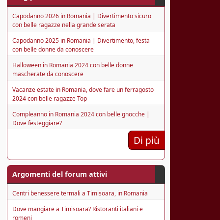
Capodanno 2026 in Romania | Divertimento sicuro
con belle ragazze nella grande serata
Capodanno 2025 in Romania | Divertimento, festa
con belle donne da conoscere
Halloween in Romania 2024 con belle donne
mascherate da conoscere
Vacanze estate in Romania, dove fare un ferragosto
2024 con belle ragazze Top
Compleanno in Romania 2024 con belle gnocche |
Dove festeggiare?
Di più
Argomenti del forum attivi
Centri benessere termali a Timisoara, in Romania
Dove mangiare a Timisoara? Ristoranti italiani e
romeni