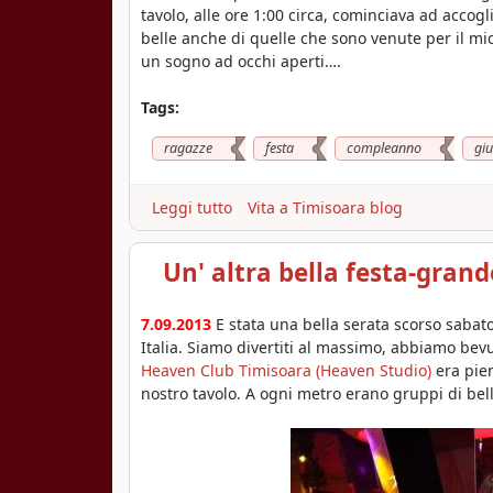
tavolo, alle ore 1:00 circa, cominciava ad accogli
o
belle anche di quelle che sono venute per il mi
un sogno ad occhi aperti….
a
r
Tags:
a
ragazze
festa
compleanno
giu
Leggi tutto
a
Vita a Timisoara blog
b
o
Un' altra bella festa-gran
u
t
C
7.09.2013
E stata una bella serata scorso sabato 
o
Italia. Siamo divertiti al massimo, abbiamo bev
m
Heaven Club Timisoara (Heaven Studio)
era pien
p
nostro tavolo. A ogni metro erano gruppi di be
l
e
a
n