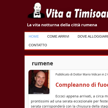
V
La vita notturna della città rumena
i
HOME
COME ARRIVI
DOVE ALLOGGIAR
t
CONTATTO
a
a
rumene
T
Pubblicato di
Dottor Mario Vidican
in
2 
i
Compleanno di fuoc
m
i
Eccoci appena arrivati, a circa 
prontissimi ad una serata eccezionale per fest
s
serata corrisponderà con la chiusura della stagi