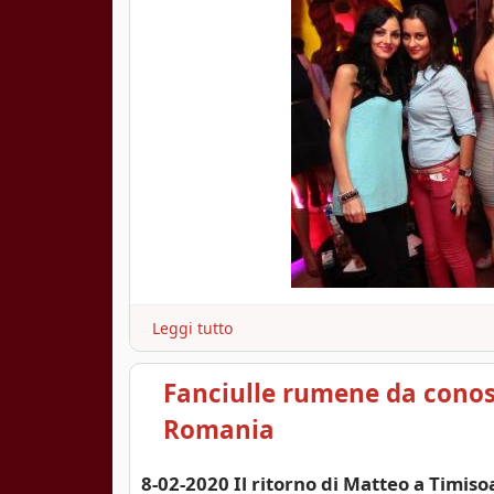
n
o
d
i
f
u
o
c
o
2
0
1
3
p
Leggi tutto
a
e
b
r
o
G
Fanciulle rumene da conosc
u
i
t
Romania
u
U
l
n
i
8-02-2020 Il ritorno di Matteo a Timis
'