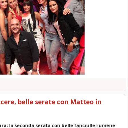
ere, belle serate con Matteo in
oara: la seconda serata con belle fanciulle rumene