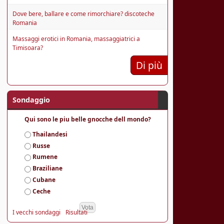
Dove bere, ballare e come rimorchiare? discoteche
Romania
Massaggi erotici in Romania, massaggiatrici a
Timisoara?
Di più
Sondaggio
Qui sono le piu belle gnocche dell mondo?
S
Thailandesi
c
Russe
e
Rumene
l
Braziliane
t
e
Cubane
Ceche
I vecchi sondaggi
Risultati