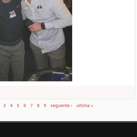
3
4
5
6
7
8
9
seguente ›
ultima »