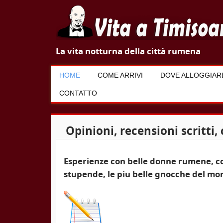
V
La vita notturna della città rumena
i
HOME
COME ARRIVI
DOVE ALLOGGIAR
t
CONTATTO
a
a
Opinioni, recensioni scritti
T
Esperienze con belle donne rumene, com
i
stupende, le piu belle gnocche del m
m
i
s