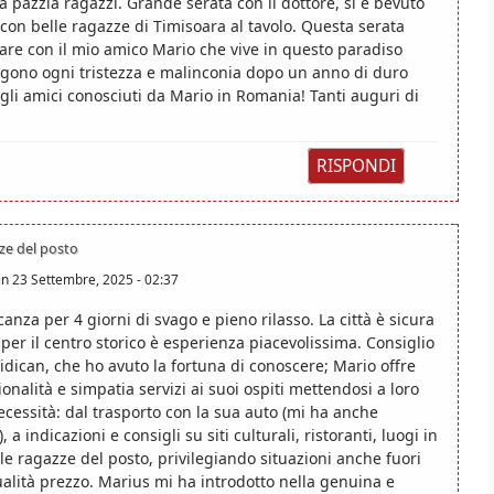
da pazzia ragazzi. Grande serata con il dottore, si è bevuto
e con belle ragazze di Timisoara al tavolo. Questa serata
are con il mio amico Mario che vive in questo paradiso
olgono ogni tristezza e malinconia dopo un anno di duro
i gli amici conosciuti da Mario in Romania! Tanti auguri di
RISPONDI
ze del posto
in
23 Settembre, 2025 - 02:37
anza per 4 giorni di svago e pieno rilasso. La città è sicura
per il centro storico è esperienza piacevolissima. Consiglio
 Vidican, che ho avuto la fortuna di conoscere; Mario offre
ionalità e simpatia servizi ai suoi ospiti mettendosi a loro
ecessità: dal trasporto con la sua auto (mi ha anche
 indicazioni e consigli su siti culturali, ristoranti, luogi in
le ragazze del posto, privilegiando situazioni anche fuori
 qualità prezzo. Marius mi ha introdotto nella genuina e