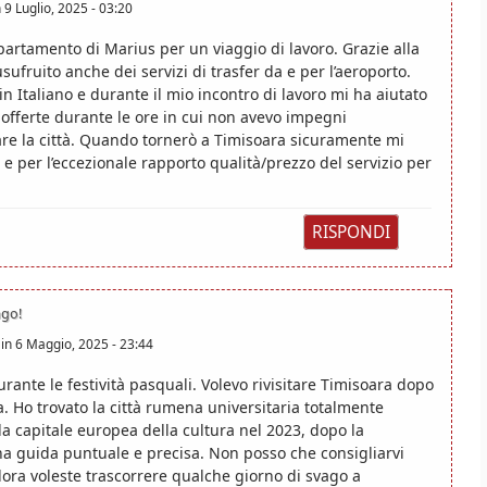
n
9 Luglio, 2025 - 03:20
ppartamento di Marius per un viaggio di lavoro. Grazie alla
usufruito anche dei servizi di trasfer da e per l’aeroporto.
n Italiano e durante il mio incontro di lavoro mi ha aiutato
è offerte durante le ore in cui non avevo impegni
tare la città. Quando tornerò a Timisoara sicuramente mi
 e per l’eccezionale rapporto qualità/prezzo del servizio per
RISPONDI
ago!
in
6 Maggio, 2025 - 23:44
rante le festività pasquali. Volevo rivisitare Timisoara dopo
a. Ho trovato la città rumena universitaria totalmente
la capitale europea della cultura nel 2023, dopo la
a guida puntuale e precisa. Non posso che consigliarvi
lora voleste trascorrere qualche giorno di svago a