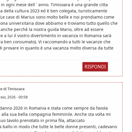
i in ogni mese dell ' anno. Timisoara è una grande citta
ea della cultura 2023 ed è ben colegata, turisticamente
. Le case di Marius sono molto belle e noi prendiamo come
zona universitaria dove abbiamo e troviamo tutto quello che
 anche perchè la nostra guida Mario, oltre ad essere
e a lui il vostro divertimento in vacanza in Romania sarà
ra ben consumato). Vi raccomando a tutti le vacanze che
di provare in quanto è una vacanza molto diversa da tutte
RISPONDI
e di Timisoara
aio, 2026 - 00:58
odanno 2026 in Romania e stata come sempre da favola
e alla sua bella compagnia femminile. Anche sta volta mi
suo tavolo prenotato in prima fila, attaccato
a ballo in modo che tutte le belle donne presenti, cadevano