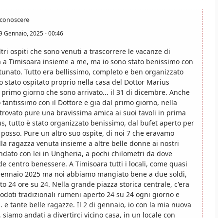
 conoscere
9 Gennaio, 2025 - 00:46
tri ospiti che sono venuti a trascorrere le vacanze di
a Timisoara insieme a me, ma io sono stato benissimo con
tunato. Tutto era bellissimo, completo e ben organizzato
 stato ospitato proprio nella casa del Dottor Marius
l primo giorno che sono arrivato... il 31 di dicembre. Anche
o tantissimo con il Dottore e gia dal primo giorno, nella
 trovato pure una bravissima amica ai suoi tavoli in prima
us, tutto è stato organizzato benissimo, dal bufet aperto per
non posso. Pure un altro suo ospite, di noi 7 che eravamo
lla ragazza venuta insieme a altre belle donne ai nostri
andato con lei in Ungheria, a pochi chilometri da dove
e centro benessere. A Timisoara tutti i locali, come quasi
 gennaio 2025 ma noi abbiamo mangiato bene a due soldi,
to 24 ore su 24. Nella grande piazza storica centrale, c'era
odoti tradizionali rumeni aperto 24 su 24 ogni giorno e
 e tante belle ragazze. Il 2 di gennaio, io con la mia nuova
siamo andati a divertirci vicino casa, in un locale con