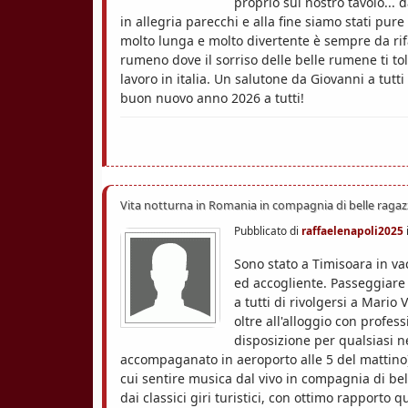
proprio sul nostro tavolo... 
in allegria parecchi e alla fine siamo stati pur
molto lunga e molto divertente è sempre da rif
rumeno dove il sorriso delle belle rumene ti t
lavoro in italia. Un salutone da Giovanni a tutt
buon nuovo anno 2026 a tutti!
Vita notturna in Romania in compagnia di belle ragaz
Pubblicato di
raffaelenapoli2025
Sono stato a Timisoara in vac
ed accogliente. Passeggiare 
a tutti di rivolgersi a Mario
oltre all'alloggio con profess
disposizione per qualsiasi n
accompaganato in aeroporto alle 5 del mattino), a
cui sentire musica dal vivo in compagnia di bel
dai classici giri turistici, con ottimo rapporto