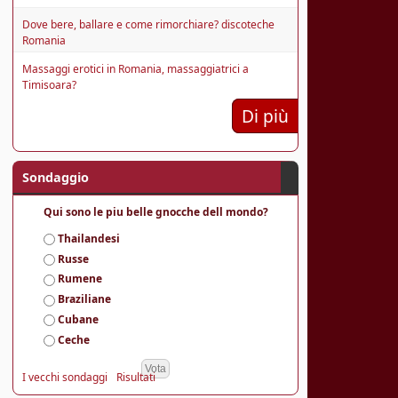
Dove bere, ballare e come rimorchiare? discoteche
Romania
Massaggi erotici in Romania, massaggiatrici a
Timisoara?
Di più
Sondaggio
Qui sono le piu belle gnocche dell mondo?
S
Thailandesi
c
Russe
e
Rumene
l
Braziliane
t
e
Cubane
Ceche
I vecchi sondaggi
Risultati