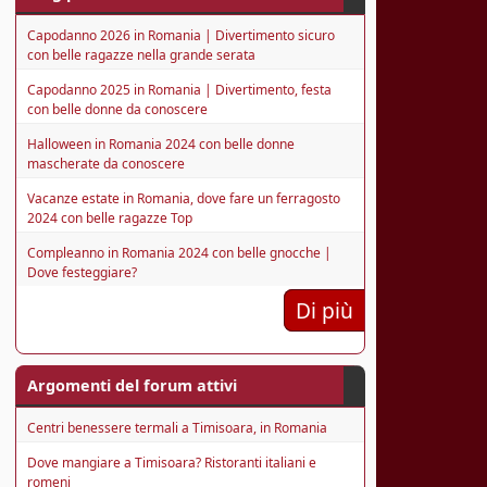
Capodanno 2026 in Romania | Divertimento sicuro
con belle ragazze nella grande serata
Capodanno 2025 in Romania | Divertimento, festa
con belle donne da conoscere
Halloween in Romania 2024 con belle donne
mascherate da conoscere
Vacanze estate in Romania, dove fare un ferragosto
2024 con belle ragazze Top
Compleanno in Romania 2024 con belle gnocche |
Dove festeggiare?
Di più
Argomenti del forum attivi
Centri benessere termali a Timisoara, in Romania
Dove mangiare a Timisoara? Ristoranti italiani e
romeni