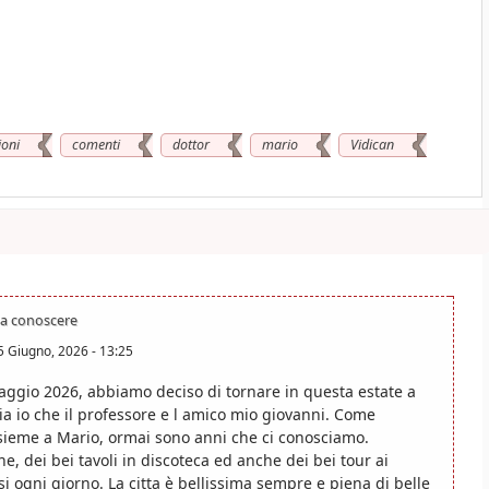
ioni
comenti
dottor
mario
Vidican
da conoscere
5 Giugno, 2026 - 13:25
aggio 2026, abbiamo deciso di tornare in questa estate a
sia io che il professore e l amico mio giovanni. Come
nsieme a Mario, ormai sono anni che ci conosciamo.
e, dei bei tavoli in discoteca ed anche dei bei tour ai
i ogni giorno. La citta è bellissima sempre e piena di belle