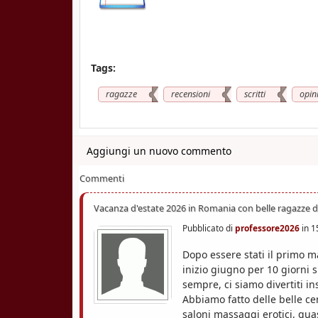
o
a
Tags:
r
ragazze
recensioni
scritti
opin
a
Aggiungi un nuovo commento
Commenti
Vacanza d'estate 2026 in Romania con belle ragazze 
Pubblicato di
professore2026
in
1
Dopo essere stati il primo m
inizio giugno per 10 giorni 
sempre, ci siamo divertiti i
Abbiamo fatto delle belle cen
saloni massaggi erotici, quas