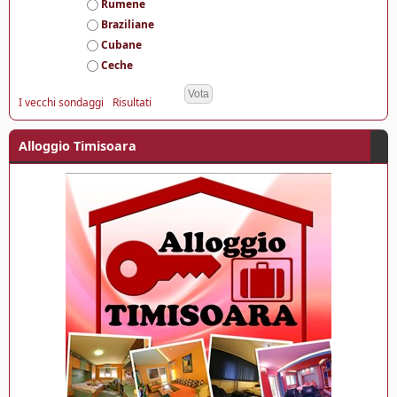
Rumene
l
Braziliane
t
e
Cubane
Ceche
I vecchi sondaggi
Risultati
Alloggio Timisoara