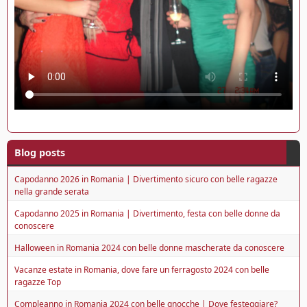
Blog posts
Capodanno 2026 in Romania | Divertimento sicuro con belle ragazze
nella grande serata
Capodanno 2025 in Romania | Divertimento, festa con belle donne da
conoscere
Halloween in Romania 2024 con belle donne mascherate da conoscere
Vacanze estate in Romania, dove fare un ferragosto 2024 con belle
ragazze Top
Compleanno in Romania 2024 con belle gnocche | Dove festeggiare?