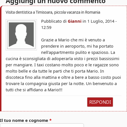
Aggiungi un nuovo commento
s
c
a
o
Visita dentistica a Timisoara, piccola vacanza in Romania
Pubblicato di
Gianni
in
1 Luglio, 2014 -
a
12:59
r
Grazie a Mario che mi è venuto a
a
prendere in aeroporto, mi ha portato
nell'appartmento pulito e spazioso. La
cucina è sconsigliata di adoperarla visto i prezzi bassissimi
per mangiare. I taxi costano molto poco e le ragazze sono
molto belle e da tutte le parti che ti porta Mario. In
discoteca fino alla mattina e oltre a bere a basso costo puoi
trovare la compagnia giusta per la notte. Un benvenuto a
tutti che si affidano a Mario!!!
RISPONDI
Il tuo nome e cognome
*