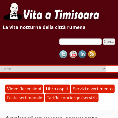
V
La vita notturna della città rumena
i
C
F
t
e
o
r
a
c
r
a
m
a
d
T
i
r
i
Video Recensioni
Libro ospiti
Servizi divertimento
i
Feste settimanale
Tariffe concierge (servizi)
m
c
e
i
r