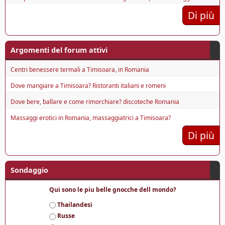
Di più
Argomenti del forum attivi
Centri benessere termali a Timisoara, in Romania
Dove mangiare a Timisoara? Ristoranti italiani e romeni
Dove bere, ballare e come rimorchiare? discoteche Romania
Massaggi erotici in Romania, massaggiatrici a Timisoara?
Di più
Sondaggio
Qui sono le piu belle gnocche dell mondo?
S
Thailandesi
c
Russe
e