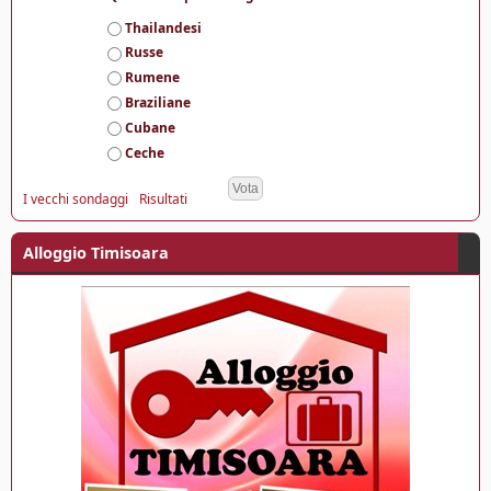
S
Thailandesi
c
Russe
e
Rumene
l
Braziliane
t
e
Cubane
Ceche
I vecchi sondaggi
Risultati
Alloggio Timisoara