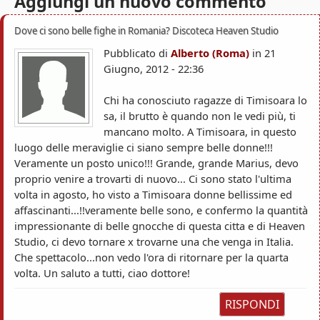
Aggiungi un nuovo commento
s
c
a
o
Dove ci sono belle fighe in Romania? Discoteca Heaven Studio
Pubblicato di
Alberto (Roma)
in
21
a
Giugno, 2012 - 22:36
r
Chi ha conosciuto ragazze di Timisoara lo
a
sa, il brutto è quando non le vedi più, ti
mancano molto. A Timisoara, in questo
luogo delle meraviglie ci siano sempre belle donne!!!
Veramente un posto unico!!! Grande, grande Marius, devo
proprio venire a trovarti di nuovo... Ci sono stato l'ultima
volta in agosto, ho visto a Timisoara donne bellissime ed
affascinanti...!!veramente belle sono, e confermo la quantità
impressionante di belle gnocche di questa citta e di Heaven
Studio, ci devo tornare x trovarne una che venga in Italia.
Che spettacolo...non vedo l'ora di ritornare per la quarta
volta. Un saluto a tutti, ciao dottore!
RISPONDI