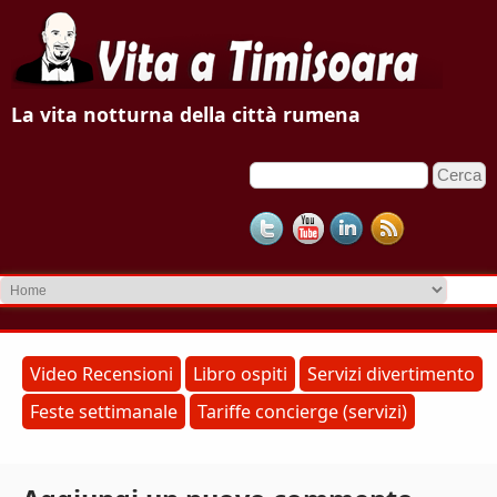
V
La vita notturna della città rumena
i
C
F
t
e
o
r
a
c
r
a
m
a
d
T
i
r
i
Video Recensioni
Libro ospiti
Servizi divertimento
i
Feste settimanale
Tariffe concierge (servizi)
m
c
e
i
r