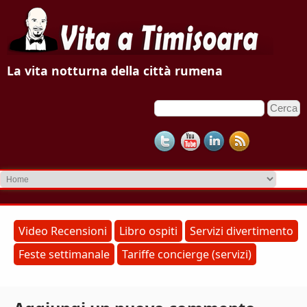
V
La vita notturna della città rumena
i
C
F
t
e
o
r
a
c
r
a
m
a
d
T
i
r
i
Video Recensioni
Libro ospiti
Servizi divertimento
i
Feste settimanale
Tariffe concierge (servizi)
m
c
e
i
r