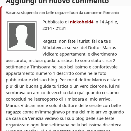
Aggiungi un nuovo commento
s
c
a
o
Vacanza stupenda con belle ragazze fuori da comune in Romania
Pubblicato di
nickoheld4
in
14 Aprile,
a
2014 - 21:31
r
Ragazzi non fate i turisti fai da te !!
a
Affidatevi ai servizi del Dottor Marius
Vidican: appartamenti e divertimento
assicurato, inclusa guida turistica. Io sono stato circa 2
settimane a Timisoara nel suo bellissimo e confortevole
appartamento numero 1 descritto come nelle foto
pubblicitarie del suo blog. Per me il dottor Marius e stato
piu' di un buona guida turistica o un vero cicerone, lui mi
sembrava un amico di vecchia data gia' quando ci siamo
conosciuti nell'aereoporto di Timisoara al mio arrivo.
Marius Vidican non e solo il dottore delle serate con belle
ragazze come m'immaginavo prima del mio arrivo quando
da casa da Venezia vedevo sul suo blog delle sue feste
organizzate ogni fine settimana nella bellissima discoteca
"Heaven Studio". Si e dimostrato anche una persona