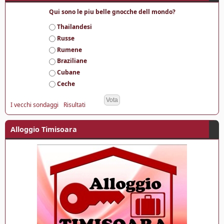
Qui sono le piu belle gnocche dell mondo?
S
Thailandesi
c
Russe
e
Rumene
l
Braziliane
t
e
Cubane
Ceche
I vecchi sondaggi
Risultati
Alloggio Timisoara