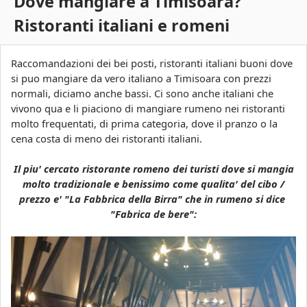
Dove mangiare a Timisoara?
s
c
Ristoranti italiani e romeni
a
o
a
Raccomandazioni dei bei posti, ristoranti italiani buoni dove
si puo mangiare da vero italiano a Timisoara con prezzi
r
normali, diciamo anche bassi. Ci sono anche italiani che
vivono qua e li piaciono di mangiare rumeno nei ristoranti
a
molto frequentati, di prima categoria, dove il pranzo o la
cena costa di meno dei ristoranti italiani.
Il piu' cercato ristorante romeno dei turisti dove si mangia
molto tradizionale e benissimo come qualita' del cibo /
prezzo e' "La Fabbrica della Birra" che in rumeno si dice
"Fabrica de bere":