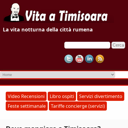
V
La vita notturna della città rumena
i
C
F
t
e
o
r
a
c
r
a
m
a
d
T
i
r
i
Video Recensioni
Libro ospiti
Servizi divertimento
i
Feste settimanale
Tariffe concierge (servizi)
m
c
e
i
r