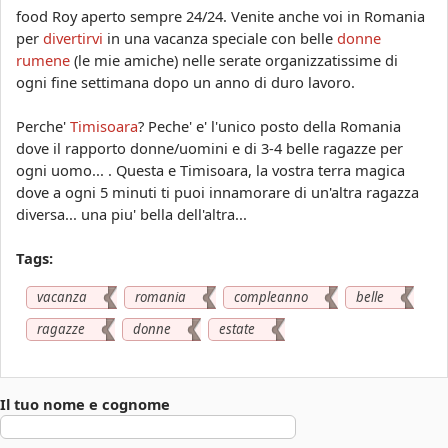
r
food Roy aperto sempre 24/24. Venite anche voi in Romania
per
divertirvi
in una vacanza speciale con belle
donne
o
rumene
(le mie amiche) nelle serate organizzatissime di
m
ogni fine settimana dopo un anno di duro lavoro.
a
n
Perche'
Timisoara
? Peche' e' l'unico posto della Romania
i
dove il rapporto donne/uomini e di 3-4 belle ragazze per
ogni uomo... . Questa e Timisoara, la vostra terra magica
a
dove a ogni 5 minuti ti puoi innamorare di un'altra ragazza
_
diversa... una piu' bella dell'altra...
c
o
Tags:
n
vacanza
romania
compleanno
belle
_
b
ragazze
donne
estate
e
l
Il tuo nome e cognome
l
e