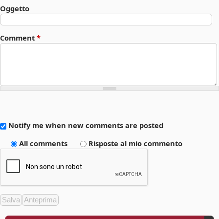
_
Oggetto
r
a
Comment
*
g
a
z
z
e
_
d
Notify me when new comments are posted
o
All comments
Risposte al mio commento
n
n
e
.
m
p