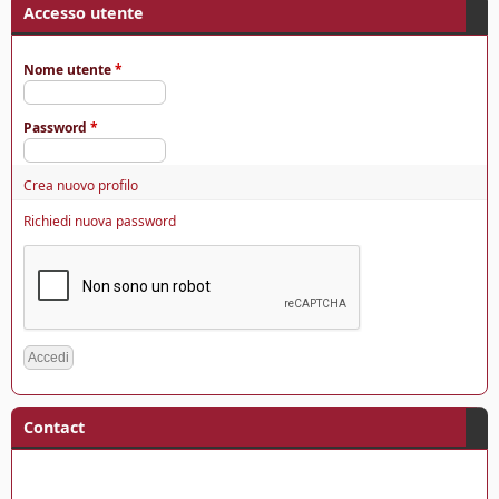
4
Accesso utente
Nome utente
*
Password
*
Crea nuovo profilo
Richiedi nuova password
Contact