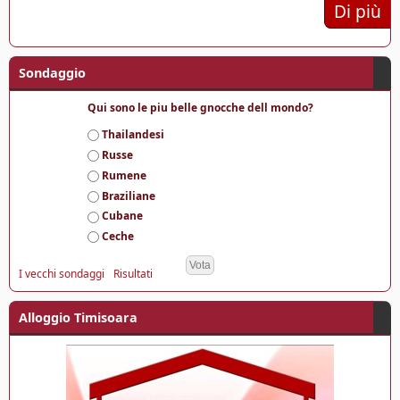
Di più
Sondaggio
Qui sono le piu belle gnocche dell mondo?
S
Thailandesi
c
Russe
e
Rumene
l
Braziliane
t
e
Cubane
Ceche
I vecchi sondaggi
Risultati
Alloggio Timisoara