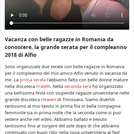
1
8
_
c
o
Vacanza con belle ragazze in Romania da
m
conoscere, la grande serata per il compleanno
p
2018 di Alfio
l
Sono organizzate due serate con belle ragazze in Romania
e
per il compleanno del mio amico Alfio venuto in vacanza da
a
me. La
prima serata
l'abbiamo fatto con belle donne mature
n
nella discoteca
Fratelli
. Nella
seconda sera
ho organizzato
n
una bellissima festa con stupende ragazze universitarie nelle
grande discoteca
Heaven
di Timisoara. Siamo divertiti
o
tantissimo al mio tavolo in prima fila in bella compagnia
_
femminile sia in prima notte che la seconda come si puo'
i
vedere anche nel video. Abbiamo ballato e bevuto
n
tantissimo fino al sorgere del sole dopo di che abbiamo
_
continuato con buon cibo nella zona universitaria al fast