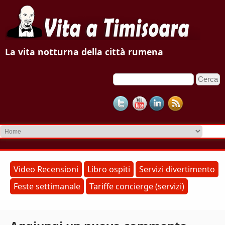
V
La vita notturna della città rumena
i
C
F
t
e
o
r
a
c
r
a
m
a
d
T
i
r
i
Video Recensioni
Libro ospiti
Servizi divertimento
i
Feste settimanale
Tariffe concierge (servizi)
m
c
e
i
r