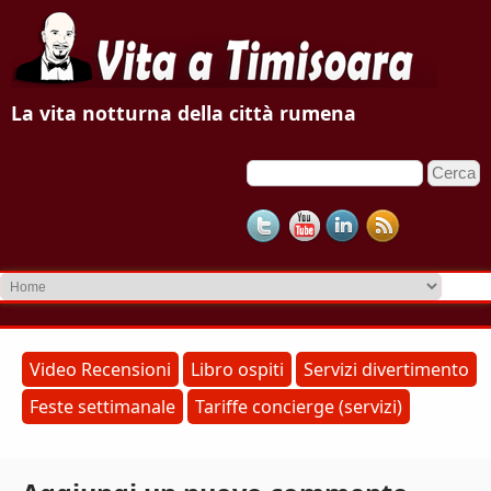
V
La vita notturna della città rumena
i
C
F
t
e
o
r
a
c
r
a
m
a
d
T
i
r
i
Video Recensioni
Libro ospiti
Servizi divertimento
i
Feste settimanale
Tariffe concierge (servizi)
m
c
e
i
r