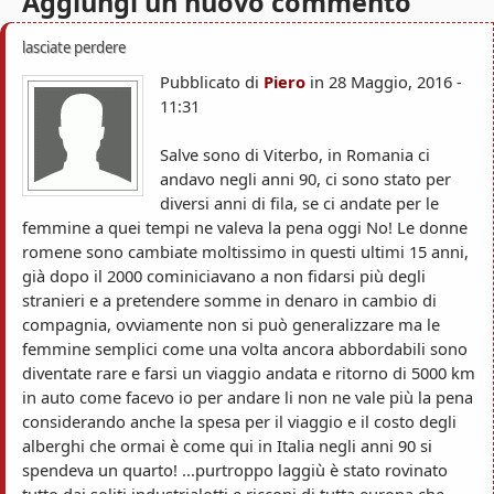
Aggiungi un nuovo commento
s
c
a
o
lasciate perdere
Pubblicato di
Piero
in
28 Maggio, 2016 -
a
11:31
r
Salve sono di Viterbo, in Romania ci
a
andavo negli anni 90, ci sono stato per
diversi anni di fila, se ci andate per le
femmine a quei tempi ne valeva la pena oggi No! Le donne
romene sono cambiate moltissimo in questi ultimi 15 anni,
già dopo il 2000 cominiciavano a non fidarsi più degli
stranieri e a pretendere somme in denaro in cambio di
compagnia, ovviamente non si può generalizzare ma le
femmine semplici come una volta ancora abbordabili sono
diventate rare e farsi un viaggio andata e ritorno di 5000 km
in auto come facevo io per andare li non ne vale più la pena
considerando anche la spesa per il viaggio e il costo degli
alberghi che ormai è come qui in Italia negli anni 90 si
spendeva un quarto! ...purtroppo laggiù è stato rovinato
tutto dai soliti industrialotti e ricconi di tutta europa che