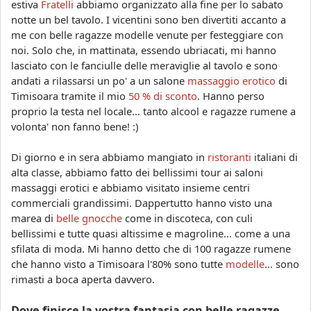
estiva
Fratelli
abbiamo organizzato alla fine per lo sabato
notte un bel tavolo. I vicentini sono ben divertiti accanto a
me con belle ragazze modelle venute per festeggiare con
noi. Solo che, in mattinata, essendo ubriacati, mi hanno
lasciato con le fanciulle delle meraviglie al tavolo e sono
andati a rilassarsi un po' a un salone
massaggio erotico
di
Timisoara tramite il mio
50 % di sconto
. Hanno perso
proprio la testa nel locale... tanto alcool e ragazze rumene a
volonta' non fanno bene! :)
Di giorno e in sera abbiamo mangiato in
ristoranti
italiani di
alta classe, abbiamo fatto dei bellissimi tour ai saloni
massaggi erotici e abbiamo visitato insieme centri
commerciali grandissimi. Dappertutto hanno visto una
marea di
belle gnocche
come in discoteca, con culi
bellissimi e tutte quasi altissime e magroline... come a una
sfilata di moda. Mi hanno detto che di 100 ragazze rumene
che hanno visto a Timisoara l'80% sono tutte
modelle
... sono
rimasti a boca aperta davvero.
Dove finisce la vostra fantasia con belle ragazze