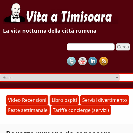
V
La vita notturna della città rumena
i
C
F
t
e
o
r
a
c
r
a
m
a
d
T
i
r
i
Video Recensioni
Libro ospiti
Servizi divertimento
i
Feste settimanale
Tariffe concierge (servizi)
m
c
e
i
r