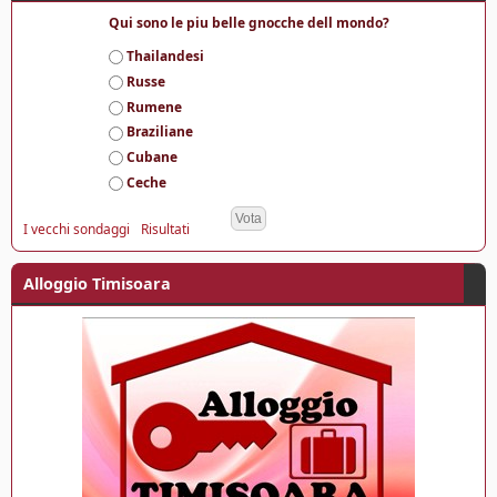
Qui sono le piu belle gnocche dell mondo?
S
Thailandesi
c
Russe
e
Rumene
l
Braziliane
t
e
Cubane
Ceche
I vecchi sondaggi
Risultati
Alloggio Timisoara