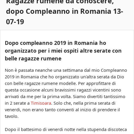
Ragazze rumene da conoscere,
s
c
dopo Compleanno in Romania 13-
a
o
07-19
a
r
Dopo compleanno 2019 in Romania ho
a
organizzato per i miei ospiti altre serate con
belle ragazze rumene
Non è passata neanche una settimana dal mio Compleanno
2019 in Romania che ho organizzato un'altra serata da Dio
con belle ragazze rumene modelle. Per approfittare di
questa occasione alcuni bravissimi ragazzi vicentini sono
arrivati da me per la prima volta. Siamo divertiti tantissimo
in 2 serate a
Timisoara
. Solo che, nella prima serata di
venerdi, non erano tanto conventi al inizio di prendere il
tavolo.
Dopo il battesimo di venerdi notte nella stupenda discoteca