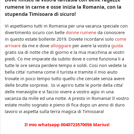
rumene in carne e osse inizia la Romania, con la
stupenda Timisoara di sicuro!
Vi aspettiamo tutti in Romania per una vacanza speciale con
divertimento sicuro con belle
donne rumene
da conoscere
in questo estate bollente 2019. Dovete ricordarvi solo
come
arrivare
da me e dove
alloggiare
per avere la vostra
guida
gratis sia di notte che di giorno e la mia macchina ai vostri
piedi. Co me imparate da subito dove e come funziona li a
tutte le ore senza perdere tempo e soldi. Cosi non vedete la
bella citta' rumena come il turista e tramite il mio aiuto
trovate in poco tempo tutto quello che cercate senza avere
delle brutte sorprese. Io vi apriro tutte le porte della citta'
delle meraviglie e vi faccio vivere a vostro agio in una
vacanza da mille ed una notte. A presto in Romania! Il vostro
estate molto sognato e pieno di fica dopo un anno di duro
lavoro vi aspetta sulla terra magica di Timisoara!
Il mio whatsapp 0040723570056 Marius!