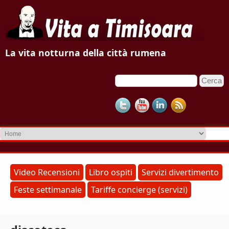
V
La vita notturna della città rumena
i
C
F
t
e
o
r
a
c
r
a
m
a
d
T
i
r
i
Video Recensioni
Libro ospiti
Servizi divertimento
i
Feste settimanale
Tariffe concierge (servizi)
m
c
e
i
r