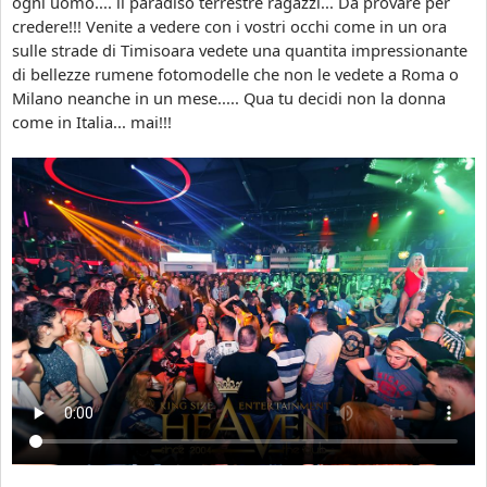
ogni uomo.... il paradiso terrestre ragazzi... Da provare per
a
l
credere!!! Venite a vedere con i vostri occhi come in un ora
c
o
sulle strade di Timisoara vedete una quantita impressionante
o
c
di bellezze rumene fotomodelle che non le vedete a Roma o
n
a
Milano neanche in un mese..... Qua tu decidi non la donna
b
l
come in Italia... mai!!!
e
e
l
i
l
n
e
v
d
e
o
r
n
n
n
a
e
l
d
e
i
H
T
e
i
a
m
v
i
e
s