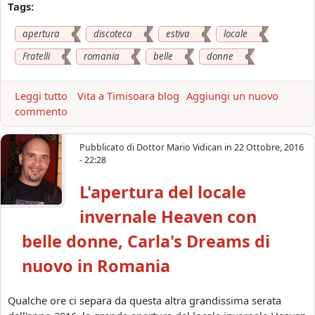
Tags:
apertura
discoteca
estiva
locale
Fratelli
romania
belle
donne
Leggi tutto
a
Vita a Timisoara blog
Aggiungi un nuovo
commento
b
o
u
Pubblicato di
Dottor Mario Vidican
in
22 Ottobre, 2016
t
- 22:28
4
L'apertura del locale
-
0
invernale Heaven con
8
-
belle donne, Carla's Dreams di
2
nuovo in Romania
0
1
7
Qualche ore ci separa da questa altra grandissima serata
L