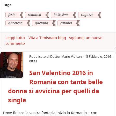
n
o
Tags:
c
a
o
feste
romania
bellissime
ragazze
r
n
a
b
discoteca
gaetano
catania
e
l
Leggi tutto
a
Vita a Timisoara blog
Aggiungi un nuovo
l
commento
b
e
o
d
u
Pubblicato di
Dottor Mario Vidican
in
5 Febbraio, 2016 -
o
t
00:11
n
L
n
San Valentino 2016 in
e
e
f
,
Romania con tante belle
e
C
s
donne si avvicina per quelli da
a
t
r
single
e
l
m
a
a
Dove finisce la vostra fantasia inizia la Romania… con
'