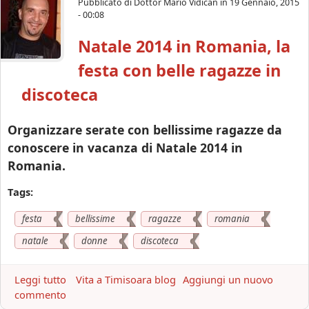
Pubblicato di
Dottor Mario Vidican
in
19 Gennaio, 2015
n
t
0
- 00:08
i
S
1
a
Natale 2014 in Romania, la
a
6
n
c
festa con belle ragazze in
V
o
a
n
discoteca
l
b
e
e
Organizzare serate con bellissime ragazze da
n
l
conoscere in vacanza di Natale 2014 in
t
l
Romania.
i
i
n
s
Tags:
o
s
2
i
festa
bellissime
ragazze
romania
0
m
1
e
natale
donne
discoteca
6
r
i
a
Leggi tutto
a
Vita a Timisoara blog
Aggiungi un nuovo
n
g
commento
b
R
a