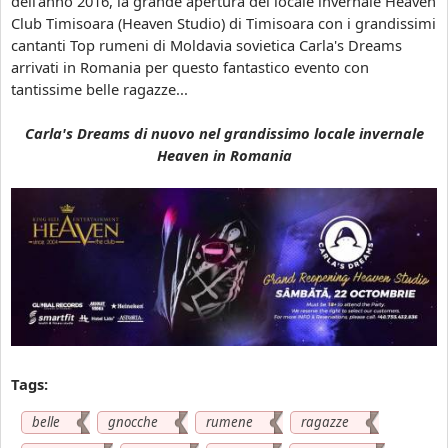
dell'anno 2016, la grande apertura del locale invernale Heaven
'
Club Timisoara (Heaven Studio) di Timisoara con i grandissimi
a
cantanti Top rumeni di Moldavia sovietica Carla's Dreams
p
arrivati in Romania per questo fantastico evento con
e
tantissime belle ragazze...
r
t
Carla's Dreams di nuovo nel grandissimo locale invernale
u
Heaven in Romania
r
a
d
e
l
l
o
c
a
l
Tags:
e
e
belle
gnocche
rumene
ragazze
s