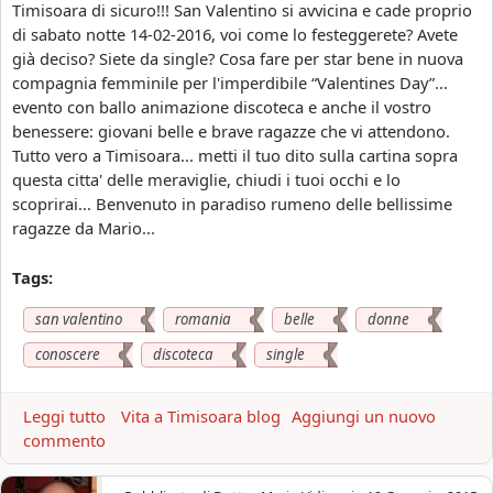
r
Timisoara di sicuro!!! San Valentino si avvicina e cade proprio
s
a
di sabato notte 14-02-2016, voi come lo festeggerete? Avete
D
t
già deciso? Siete da single? Cosa fare per star bene in nuova
r
o
compagnia femminile per l'imperdibile “Valentines Day”...
e
n
evento con ballo animazione discoteca e anche il vostro
a
a
benessere: giovani belle e brave ragazze che vi attendono.
m
d
Tutto vero a Timisoara... metti il tuo dito sulla cartina sopra
s
e
questa citta' delle meraviglie, chiudi i tuoi occhi e lo
d
l
scoprirai... Benvenuto in paradiso rumeno delle bellissime
i
m
ragazze da Mario...
n
e
u
s
Tags:
o
e
v
d
san valentino
romania
belle
donne
o
i
conoscere
discoteca
single
i
m
n
a
R
Leggi tutto
a
Vita a Timisoara blog
Aggiungi un nuovo
r
o
commento
b
z
m
o
o
a
u
2