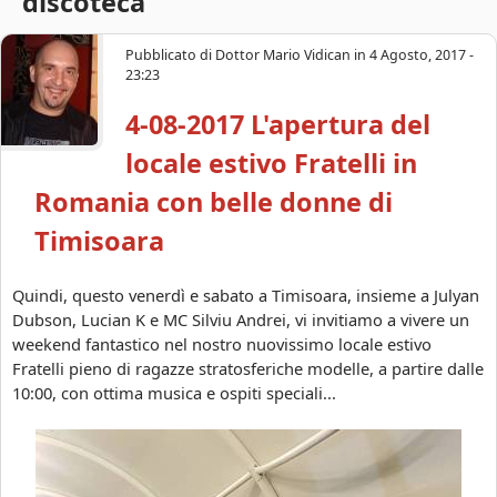
discoteca
s
c
a
o
Pubblicato di
Dottor Mario Vidican
in
4 Agosto, 2017 -
23:23
a
4-08-2017 L'apertura del
r
locale estivo Fratelli in
a
Romania con belle donne di
Timisoara
Quindi, questo venerdì e sabato a Timisoara, insieme a Julyan
Dubson, Lucian K e MC Silviu Andrei, vi invitiamo a vivere un
weekend fantastico nel nostro nuovissimo locale estivo
Fratelli pieno di ragazze stratosferiche modelle, a partire dalle
10:00, con ottima musica e ospiti speciali...