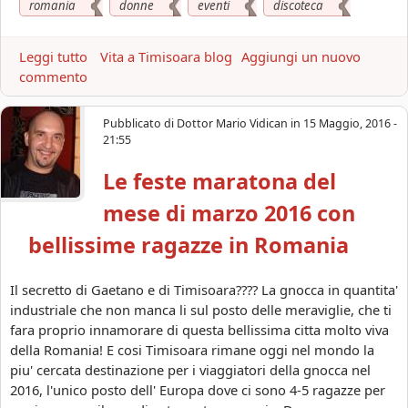
romania
donne
eventi
discoteca
t
i
v
Leggi tutto
a
Vita a Timisoara blog
Aggiungi un nuovo
o
commento
b
F
o
r
u
Pubblicato di
Dottor Mario Vidican
in
15 Maggio, 2016 -
a
t
21:55
t
L
e
Le feste maratona del
'
l
a
mese di marzo 2016 con
l
p
i
e
bellissime ragazze in Romania
i
r
n
t
Il secretto di Gaetano e di Timisoara???? La gnocca in quantita'
R
u
industriale che non manca li sul posto delle meraviglie, che ti
o
r
fara proprio innamorare di questa bellissima citta molto viva
m
a
della Romania! E cosi Timisoara rimane oggi nel mondo la
a
d
piu' cercata destinazione per i viaggiatori della gnocca nel
n
e
2016, l'unico posto dell' Europa dove ci sono 4-5 ragazze per
i
l