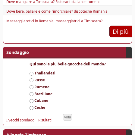
Dove mangiare a Timisoara? Ristoranti italiani e romeni
Dove bere, ballare e come rimorchiare? discoteche Romania
Massaggi erotici in Romania, massaggiatrici a Timisoara?
Di più
Sondaggio
Qui sono le piu belle gnocche dell mondo?
S
Thailandesi
c
Russe
e
Rumene
l
Braziliane
t
e
Cubane
Ceche
I vecchi sondaggi
Risultati
Alloggio Timisoara