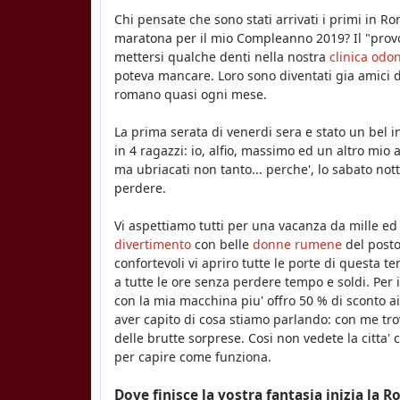
Chi pensate che sono stati arrivati i primi in 
o
maratona per il mio Compleanno 2019? Il "prov
a
mettersi qualche denti nella nostra
clinica odon
poteva mancare. Loro sono diventati gia amici 
r
romano quasi ogni mese.
a
La prima serata di venerdi sera e stato un bel 
in 4 ragazzi: io, alfio, massimo ed un altro mio
ma ubriacati non tanto... perche', lo sabato no
perdere.
Vi aspettiamo tutti per una vacanza da mille e
divertimento
con belle
donne rumene
del posto
confortevoli vi apriro tutte le porte di questa
a tutte le ore senza perdere tempo e soldi.
Per 
con la mia macchina piu' offro 50 % di sconto ai
aver capito di cosa stiamo parlando: con me tro
delle brutte sorprese. Cosi non vedete la citta' c
per capire come funziona.
Dove finisce la vostra fantasia inizia la 