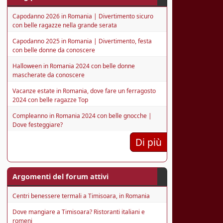
Capodanno 2026 in Romania | Divertimento sicuro
con belle ragazze nella grande serata
Capodanno 2025 in Romania | Divertimento, festa
con belle donne da conoscere
Halloween in Romania 2024 con belle donne
mascherate da conoscere
Vacanze estate in Romania, dove fare un ferragosto
2024 con belle ragazze Top
Compleanno in Romania 2024 con belle gnocche |
Dove festeggiare?
Di più
Argomenti del forum attivi
Centri benessere termali a Timisoara, in Romania
Dove mangiare a Timisoara? Ristoranti italiani e
romeni