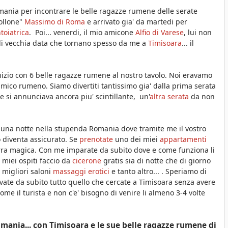
Romania per incontrare le belle ragazze rumene delle serate
ollone"
Massimo di Roma
e arrivato gia' da martedi per
toiatrica
. Poi... venerdi, il mio amicone
Alfio di Varese
, lui non
di vecchia data che tornano spesso da me a
Timisoara
... il
inizio con 6 belle ragazze rumene al nostro tavolo. Noi eravamo
 amico rumeno. Siamo divertiti tantissimo gia' dalla prima serata
tte si annunciava
ancora piu' scintillante, un'
altra serata
da non
d una notte nella stupenda Romania dove tramite me il vostro
 diventa assicurato. Se
prenotate
uno dei miei
appartamenti
 terra magica. Con me imparate da subito dove e come funziona li
i miei ospiti faccio da
cicerone
gratis sia di notte che di giorno
 migliori saloni
massaggi erotici
e tanto altro... .
Speriamo di
vate da subito tutto quello che cercate a Timisoara senza avere
ome il turista e non c'e' bisogno di venire li almeno 3-4 volte
Romania... con Timisoara e le sue belle ragazze rumene di