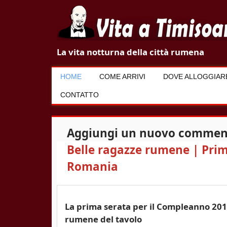
V
La vita notturna della città rumena
i
HOME
COME ARRIVI
DOVE ALLOGGIAR
t
CONTATTO
a
a
Aggiungi un nuovo commen
T
Belle ragazze rumene | Pri
i
Romania
m
i
La prima serata per il Compleanno 2019
rumene del tavolo
s