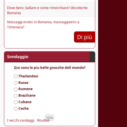
Dove bere, ballare e come rimorchiare? discoteche
Romania
Massaggi erotici in Romania, massaggiatrici a
Timisoara?
Di più
Sondaggio
Qui sono le piu belle gnocche dell mondo?
S
Thailandesi
c
Russe
e
Rumene
l
Braziliane
t
e
Cubane
Ceche
I vecchi sondaggi
Risultati