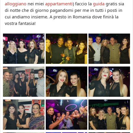
alloggiano
nei miei
appartamenti
) faccio la
guida
gratis sia
di notte che di giorno
pagandomi per me in tutti i posti in
cui andiamo insieme
. A presto in Romania dove finirà la
vostra fantasia!