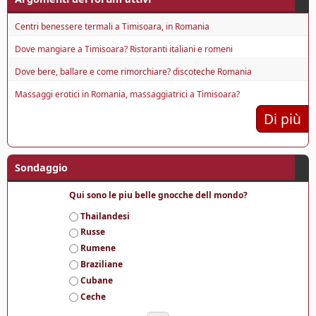
Centri benessere termali a Timisoara, in Romania
Dove mangiare a Timisoara? Ristoranti italiani e romeni
Dove bere, ballare e come rimorchiare? discoteche Romania
Massaggi erotici in Romania, massaggiatrici a Timisoara?
Di più
Sondaggio
Qui sono le piu belle gnocche dell mondo?
S
Thailandesi
c
Russe
e
Rumene
l
Braziliane
t
e
Cubane
Ceche