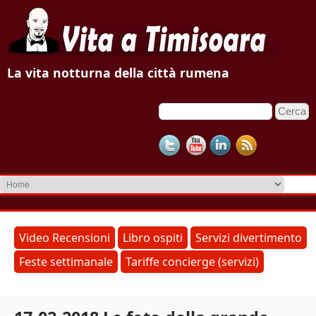
V
La vita notturna della città rumena
i
C
F
t
e
o
r
a
c
r
a
m
a
d
T
i
r
i
Video Recensioni
Libro ospiti
Servizi divertimento
i
Feste settimanale
Tariffe concierge (servizi)
m
c
e
i
r