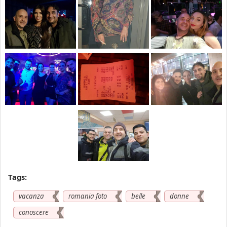
Tags:
vacanza
romania foto
belle
donne
conoscere