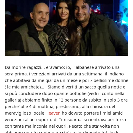
Da morire ragazzi... eravamo: io, l' albanese arrivato una
sera prima, i veneziani arrivati da una settimana, il indiano
che abbitava da me gia' da un mese e poi 7 bellissime donne
( le mie amichete)... . Siamo divertiti un sacco quella notte e
si può concludere dopo quante bottiglie (vedi il conto nella
galleria) abbiamo finito in 12 persone da subito in solo 3 ore
perche' alle 4 di mattina, prestissimo, alla chiusura del
meraviglioso locale
Heaven
ho dovuto portare i miei amici
veneziani al aereoporto di Timisoara... si rientrava per forza
con tanta
malinconia nei cuori
. Pecato che sta' volta non
abbiamo potuto continuare sto' sbalordimento totale di