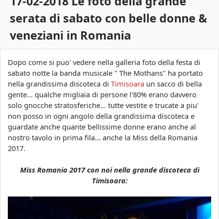
17-02-2018 Le foto della grande
s
c
serata di sabato con belle donne &
a
o
veneziani in Romania
a
r
Dopo come si puo' vedere nella galleria foto della festa di
sabato notte la banda musicale " The Mothans" ha portato
a
nella grandissima discoteca di
Timisoara
un sacco di bella
gente... qualche migliaia di persone l'80% erano davvero
solo gnocche stratosferiche... tutte vestite e trucate a piu'
non posso in ogni angolo della grandissima discoteca e
guardate anche quante bellissime donne erano anche al
nostro tavolo in prima fila... anche la Miss della Romania
2017.
Miss Romania 2017 con noi nella grande discoteca di
Timisoara: