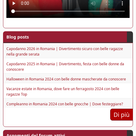
Blog posts
Capodanno 2026 in Romania | Divertimento sicuro con belle ragazze
nella grande serata
Capodanno 2025 in Romania | Divertimento, festa con belle donne da
conoscere
Halloween in Romania 2024 con belle donne mascherate da conoscere
Vacanze estate in Romania, dove fare un ferragosto 2024 con belle
ragazze Top
Compleanno in Romania 2024 con belle gnocche | Dove festeggiare?
Di più
Argomenti del forum attivi